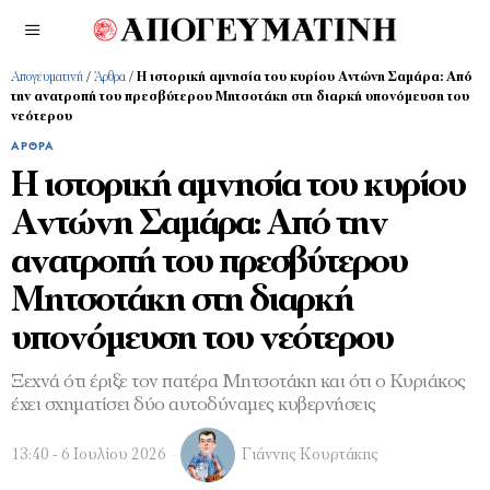
Απογευματινή
/
Άρθρα
/
Η ιστορική αμνησία του κυρίου Αντώνη Σαμάρα: Από
την ανατροπή του πρεσβύτερου Μητσοτάκη στη διαρκή υπονόμευση του
νεότερου
ΆΡΘΡΑ
Η ιστορική αμνησία του κυρίου
Αντώνη Σαμάρα: Από την
ανατροπή του πρεσβύτερου
Μητσοτάκη στη διαρκή
υπονόμευση του νεότερου
Ξεχνά ότι έριξε τον πατέρα Μητσοτάκη και ότι ο Κυριάκος
έχει σχηματίσει δύο αυτοδύναμες κυβερνήσεις
13:40 - 6 Ιουλίου 2026
Γιάννης Κουρτάκης