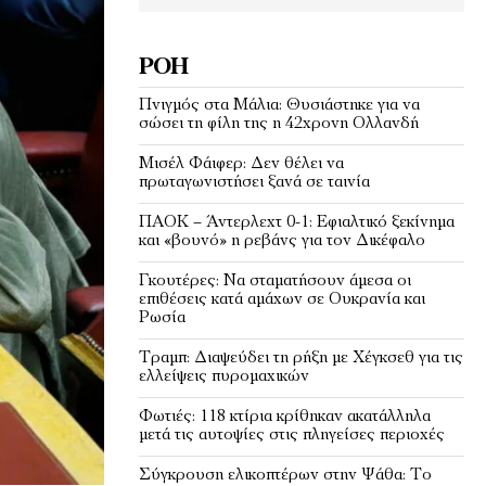
ΡΟΉ
Πνιγμός στα Μάλια: Θυσιάστηκε για να
σώσει τη φίλη της η 42χρονη Ολλανδή
Μισέλ Φάιφερ: Δεν θέλει να
πρωταγωνιστήσει ξανά σε ταινία
ΠΑΟΚ – Άντερλεχτ 0-1: Εφιαλτικό ξεκίνημα
και «βουνό» η ρεβάνς για τον Δικέφαλο
Γκουτέρες: Να σταματήσουν άμεσα οι
επιθέσεις κατά αμάχων σε Ουκρανία και
Ρωσία
Τραμπ: Διαψεύδει τη ρήξη με Χέγκσεθ για τις
ελλείψεις πυρομαχικών
Φωτιές: 118 κτίρια κρίθηκαν ακατάλληλα
μετά τις αυτοψίες στις πληγείσες περιοχές
Σύγκρουση ελικοπτέρων στην Ψάθα: Tο