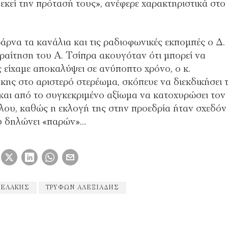
κεί την πρότασή τους», ανέφερε χαρακτηριστικά στο
βάρνα τα κανάλια και τις ραδιοφωνικές εκπομπές ο Δ.
ραίτηση του Α. Τσίπρα ακουγόταν ότι μπορεί να
 είχαμε αποκαλύψει σε ανύποπτο χρόνο, ο κ.
κης στο αριστερό στερέωμα, σκόπευε να διεκδικήσει 
και από το συγκεκριμένο αξίωμα να κατοχυρώσει τον
λου, καθώς η εκλογή της στην προεδρία ήταν σχεδόν
ου δηλώνει «παρών»…
ΣΕΛΆΚΗΣ
ΤΡΎΦΩΝ ΑΛΕΞΙΆΔΗΣ