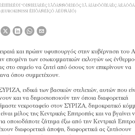
ÉÊÏÍÏÌÉÊÙÍ "ÖÏÑÏËÏÃÉÊÇ ÌÅÔÁÑÑÕÈÌÉÓÇ ÌÅ ÁÍÁÐÔÕÎÉÁÊÇ ÄÉÁÓÔÁ
 (EUROKINISSI ÊÏÍÔÁÑÉÍÇÓ ÃÉÙÑÃÏÓ)
Πειραιά και πρώην υφυπουργός στην κυβέρνηση του Α
 την επομένη των εσωκομματικών εκλογών ως ένθερμο
ς στο σημείο να ζητεί από όσους τον επικρίνουν να
γανα όπου συμμετέχουν.
ΥΡΙΖΑ, ειδικά των βασικών στελεχών, αυτών που είν
νουν και να δημοσιοποιούν την όποια διαφορετική
ν είμαστε νεκροταφείο στον ΣΥΡΙΖΑ, δημοκρατικό κόμ
είναι μέλος της Κεντρικής Επιτροπής και να βγαίνει 
 για οποιοδήποτε ζήτημα έξω από την Κεντρική Επιτρ
έχουν διαφορετική άποψη, διαφορετικά ας ζητήσουν