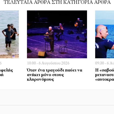
ΤΕΛΕΥΤΑΊΑ ΆΡΘΡΑ ΣΤΗ ΚΑΤΗΓΟΡΊΑ ΆΡΘΡΑ
6
10:00 - 6 Αυγούστου 2026
09:30 - 6 
αφελής
Όταν ένα τραγούδι παύει να
Η «σαβού
ρή
ανήκει μόνο στους
μεταναστε
κληρονόμους
«αυτοκρα