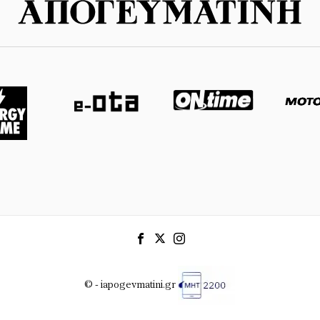
© - iapogevmatini.gr