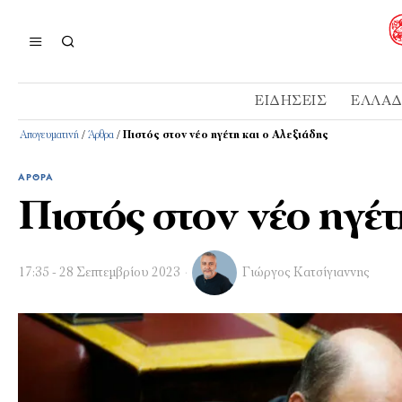
ΕΙΔΉΣΕΙΣ
ΕΛΛΆ
Απογευματινή
/
Άρθρα
/
Πιστός στον νέο ηγέτη και ο Αλεξιάδης
ΆΡΘΡΑ
Πιστός στον νέο ηγέτ
17:35 - 28 Σεπτεμβρίου 2023
Γιώργος Κατσίγιαννης