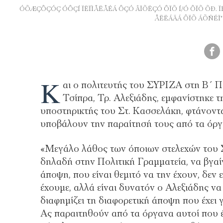
ÓÕÆÇÔÇÓÇ ÓÔÇÍ ÏËÏÌÅËÅÉÁ ÔÇÓ ÂÏÕËÇÓ ÔÏÕ Í/Ó ÔÏÕ ÕÐ. Ï
ÅËËÁÄÁ ÔÏÕ ÁÕÑÉÏ"
Κ
αι ο πολιτευτής του ΣΥΡΙΖΑ στη Β΄ 
Τσίπρα, Τρ. Αλεξιάδης, εμφανίστηκε
υποστηρικτής του Στ. Κασσελάκη, φτάνοντα
υποβάλουν την παραίτησή τους από τα όρ
«Μεγάλο λάθος των όποιων στελεχών του Σ
δηλαδή στην Πολιτική Γραμματεία, να βγαί
άποψη, που είναι θεμιτό να την έχουν, δε
έχουμε, αλλά είναι δυνατόν ο Αλεξιάδης να 
διαφημίζει τη διαφορετική άποψη που έχει
Ας παραιτηθούν από τα όργανα αυτοί που 