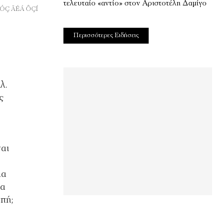
τελευταίο «αντίο» στον Αριστοτέλη Δαμίγο
ÓÇ ÃÉÁ ÔÇÍ
Περισσότερες Ειδήσεις
λ.
ς
αι
μα
να
οπή;