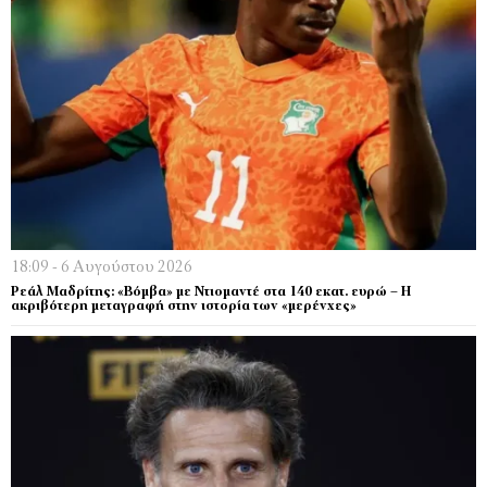
18:09 - 6 Αυγούστου 2026
Ρεάλ Μαδρίτης: «Βόμβα» με Ντιομαντέ στα 140 εκατ. ευρώ – Η
ακριβότερη μεταγραφή στην ιστορία των «μερένχες»