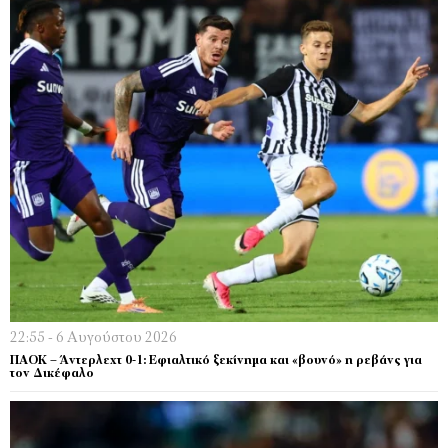
22:55 - 6 Αυγούστου 2026
ΠΑΟΚ – Άντερλεχτ 0-1: Εφιαλτικό ξεκίνημα και «βουνό» η ρεβάνς για
τον Δικέφαλο