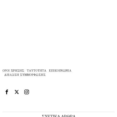
ΌΡΟΙ ΧΡΉΣΗΣ
ΤΑΥΤΌΤΗΤΑ
ΕΠΙΚΟΙΝΩΝΊΑ
ΔΉΛΩΣΗ ΣΥΜΜΌΡΦΩΣΗΣ
ΣΧΕΤΙΚΑ ΑΡΘΡΑ