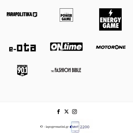
© - iapogevmatini.gr