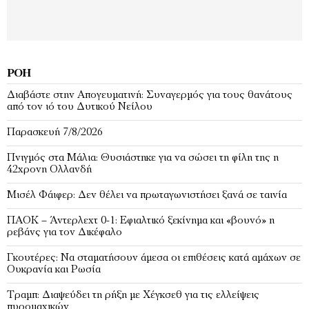
ΡΟΉ
Διαβάστε στην Απογευματινή: Συναγερμός για τους θανάτους
από τον ιό του Δυτικού Νείλου
Παρασκευή 7/8/2026
Πνιγμός στα Μάλια: Θυσιάστηκε για να σώσει τη φίλη της η
42χρονη Ολλανδή
Μισέλ Φάιφερ: Δεν θέλει να πρωταγωνιστήσει ξανά σε ταινία
ΠΑΟΚ – Άντερλεχτ 0-1: Εφιαλτικό ξεκίνημα και «βουνό» η
ρεβάνς για τον Δικέφαλο
Γκουτέρες: Να σταματήσουν άμεσα οι επιθέσεις κατά αμάχων σε
Ουκρανία και Ρωσία
Τραμπ: Διαψεύδει τη ρήξη με Χέγκσεθ για τις ελλείψεις
πυρομαχικών