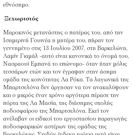
εθνόσημο.
Ξεχωριστός
Μαροκινός μετανάστης ο πατέρας του, από την
Ισημερινή Γουινέα η μητέρα του, πήραν τον
γεννημένο στις 13 Ιουλίου 2007, στη Βαρκελώνη,
Λαμίν Γιαμάλ -αυτό είναι κανονικά το όνομά του,
Νασραουί Εμπανά το επώνυμο- όταν ήταν μόλις
τεσσάρων ετών και τον έγραψαν στην άσημη
ομάδα της κοινότητας Λα Ρόκα. Τα λαγωνικά της
Μπαρτσελόνα δεν άργησαν να τον ανακαλύψουν
και ο μικρός έναν χρόνο αργότερα πέρασε την
πόρτα της Λα Μασία, της διάσημης σχολής
ποδοσφαίρου της Μπαρτσελόνα. Εκεί τον
ανέλαβαν οι ειδικοί του εργοστασίου παραγωγής
ποδοσφαιρικών αστέρων της ομάδας της
Βαρκελώνης. Σχεδόν ένδεκα χρόνια μετά είναι