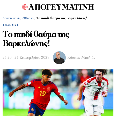
Απογευματινή
/
Αθλητικά
/
Το παιδί-θαύμα της Βαρκελώνης!
ΑΘΛΗΤΙΚΆ
Το παιδί-θαύμα της
Βαρκελώνης!
21:20 - 21 Σεπτεμβρίου 2023
Κώστας Μπελιάς