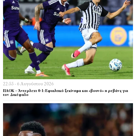
22:55 - 6 Αυγούστου 2026
ΠΑΟΚ – Άντερλεχτ 0-1: Εφιαλτικό ξεκίνημα και «βουνό» η ρεβάνς για
τον Δικέφαλο