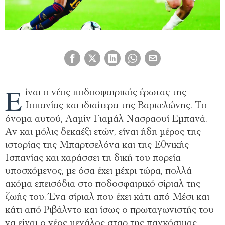
Ε
ίναι ο νέος ποδοσφαιρικός έρωτας της
Ισπανίας και ιδιαίτερα της Βαρκελώνης. Το
όνομα αυτού, Λαμίν Γιαμάλ Νασραουί Εμπανά.
Αν και μόλις δεκαέξι ετών, είναι ήδη μέρος της
ιστορίας της Μπαρτσελόνα και της Εθνικής
Ισπανίας και χαράσσει τη δική του πορεία
υποσχόμενος, με όσα έχει μέχρι τώρα, πολλά
ακόμα επεισόδια στο ποδοσφαιρικό σίριαλ της
ζωής του. Ένα σίριαλ που έχει κάτι από Μέσι και
κάτι από Ριβάλντο και ίσως ο πρωταγωνιστής του
να είναι ο νέος μεγάλος σταρ της παγκόσμιας