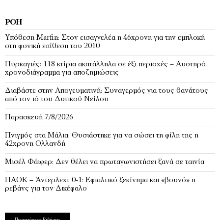
ΡΟΉ
Υπόθεση Marfin: Στον εισαγγελέα η 46χρονη για την εμπλοκή
στη φονική επίθεση του 2010
Πυρκαγιές: 118 κτίρια ακατάλληλα σε έξι περιοχές – Αυστηρό
χρονοδιάγραμμα για αποζημιώσεις
Διαβάστε στην Απογευματινή: Συναγερμός για τους θανάτους
από τον ιό του Δυτικού Νείλου
Παρασκευή 7/8/2026
Πνιγμός στα Μάλια: Θυσιάστηκε για να σώσει τη φίλη της η
42χρονη Ολλανδή
Μισέλ Φάιφερ: Δεν θέλει να πρωταγωνιστήσει ξανά σε ταινία
ΠΑΟΚ – Άντερλεχτ 0-1: Εφιαλτικό ξεκίνημα και «βουνό» η
ρεβάνς για τον Δικέφαλο