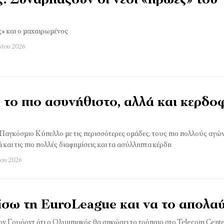
: Συναρπάζουν οι νέοι «ήρωες» του
ς» και ο μαχαιρωμένος
νίου 2026
 το πιο ασυνήθιστο, αλλά και κερδ
ο Παγκόσμιο Κύπελλο με τις περισσότερες ομάδες, τους πιο πολλούς αγών
 και τις πιο πολλές διαφημίσεις και τα ασύλληπτα κέρδη
ίου 2026
ίσω τη EuroLeague και να το απολα
ον Γουόρντ ότι ο Ολυμπιακός θα σηκώσει το τρόπαιο στο Telecom Cent