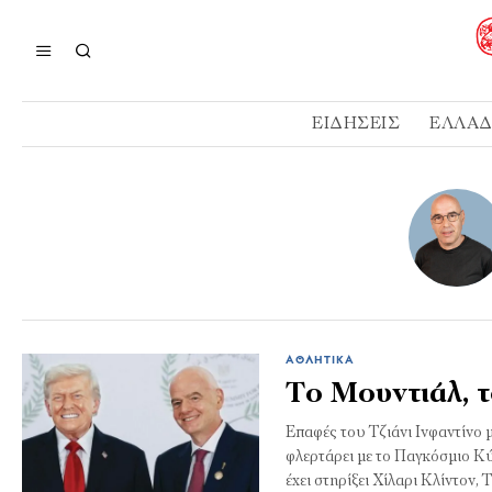
ΕΙΔΉΣΕΙΣ
ΕΛΛΆ
ΑΘΛΗΤΙΚΆ
Το Μουντιάλ, τ
Επαφές του Τζιάνι Ινφαντίνο 
φλερτάρει με το Παγκόσμιο Κ
έχει στηρίξει Χίλαρι Κλίντον, 