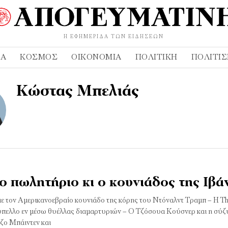
Η ΕΦΗΜΕΡΊΔΑ ΤΩΝ ΕΙΔΉΣΕΩΝ
ΔΑ
ΚΌΣΜΟΣ
ΟΙΚΟΝΟΜΊΑ
ΠΟΛΙΤΙΚΉ
ΠΟΛΙΤΙ
Κώστας Μπελιάς
ο πωλητήριο κι ο κουνιάδος της Ιβά
με τον Αμερικανοεβραίο κουνιάδο της κόρης του Ντόναλντ Τραμπ – Η Thr
ύπελλο εν μέσω θυέλλας διαμαρτυριών – Ο Τζόσουα Κούσνερ και η σύζ
Τζο Μπάιντεν και