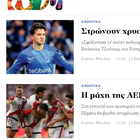
ΑΘΛΗΤΙΚΆ
Στρώνουν χρυσ
«Σφάζονται» γι' αυτόν ποδοσφ
Βινίσιους Τζούνιορ, τον Ροντ
Κώστας Μπελιάς
13:04 - 25 Μα
ΑΘΛΗΤΙΚΆ
Η µάχη της ΑΕ
Στη γειτονιά των αριστερών 
Πέμπτη θα βρεθεί αντιμέτωπη 
Κώστας Μπελιάς
11:34 - 25 Μα