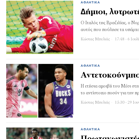
ΑΘΛΗΤΙΚΆ
∆ήµιοι, λυτρωτ
O Iταλός της Βραζιλίας, ο Νο
αυτός που πούλησε τα υπάρχον
Κώστας Μπελιάς
17:48 - 6 Ιουλ
ΑΘΛΗΤΙΚΆ
Αντετοκούνµπο 
Η ετήσια αµοιβή του Μέσι στη
το αντίστοιχο ποσόν για την 
Κώστας Μπελιάς
15:30 - 29 Ιου
ΑΘΛΗΤΙΚΆ