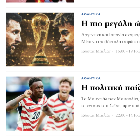
ΑΘΛΗΤΙΚΆ
Η πιο μεγάλη 
Αργεντινή και Ισπανία αναμε
Μέσι να τραβάει όλα τα φώτα 
Κώστας Μπελιάς
15:00 - 19 Ιου
ΑΘΛΗΤΙΚΆ
Η πολιτική πα
Τα Μουντιάλ των Μουσολίνι, η
το «ντου» του Σεΐχη, πριν απ
Κώστας Μπελιάς
22:00 - 14 Ιου