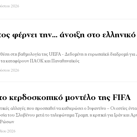
ούστου 2026
ος φέρνει την… άνοιξη στο ελληνικό
0η θέση στη βαθμολογία της UEFA - Δεδομένη η ευρωπαϊκή διαδρομή για
α τα καταφέρουν ΠΑΟΚ και Παναθηναϊκός
ούστου 2026
ο κερδοσκοπικό μοντέλο της FIFA
ικές αλλαγές που προσπαθεί να καθιερώσει ο Ινφαντίνο – Οι εστίες έντα
σία του Σλοβένου μετά το τηλεφώνημα Τραμπ, η κριτική για Ιράν και Αρτ
ν Ρώσων
λίου 2026