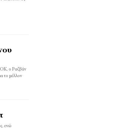
νου
ΑΟΚ, ο Ραζβάν
ια το μέλλον
τ
ς, ενώ