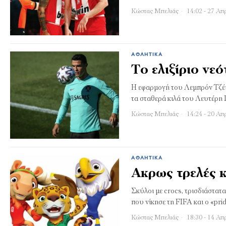
Κώστας Μπελιάς
14:02 - 27 Απ
ΑΘΛΗΤΙΚΆ
Το ελιξίριο νε
Η εφαρμογή του Λεμπρόν Τζέι
τα σταθερά κιλά του Λευτέρη 
Κώστας Μπελιάς
14:24 - 20 Απ
ΑΘΛΗΤΙΚΆ
Ακρως τρελές κ
Σκύλοι με crocs, τρισδιάστατ
που νίκησε τη FIFA και ο «pr
Κώστας Μπελιάς
18:30 - 14 Απ