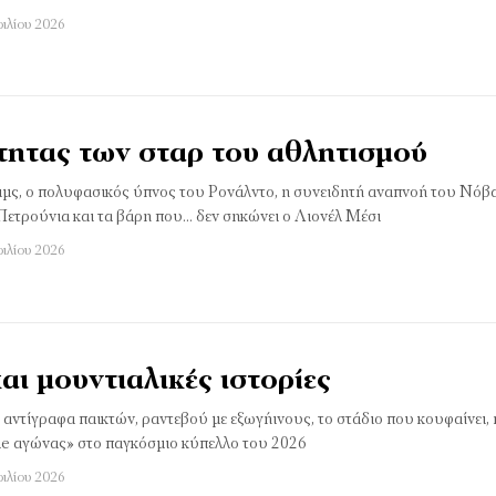
ριλίου 2026
ότητας των σταρ του αθλητισμού
μς, ο πολυφασικός ύπνος του Ρονάλντο, η συνειδητή αναπνοή του Νόβα
Πετρούνια και τα βάρη που... δεν σηκώνει ο Λιονέλ Μέσι
ριλίου 2026
αι µουντιαλικές ιστορίες
α αντίγραφα παικτών, ραντεβού με εξωγήινους, το στάδιο που κουφαίνει
ide αγώνας» στο παγκόσμιο κύπελλο του 2026
ριλίου 2026