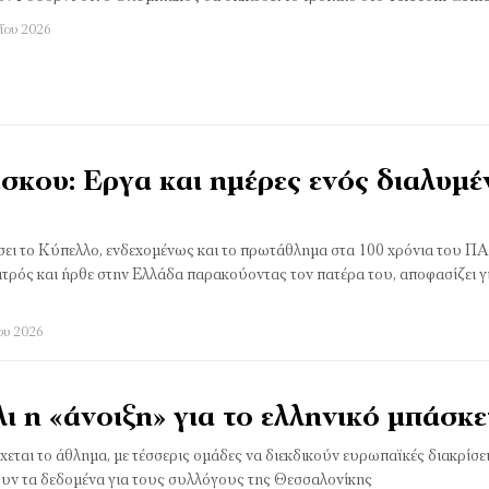
ΐου 2026
σκου: Εργα και ηµέρες ενός διαλυµέ
άσει το Κύπελλο, ενδεχομένως και το πρωτάθλημα στα 100 χρόνια του Π
ατρός και ήρθε στην Ελλάδα παρακούοντας τον πατέρα του, αποφασίζει γ
ου 2026
λι η «άνοιξη» για το ελληνικό µπάσκε
χεται το άθλημα, με τέσσερις ομάδες να διεκδικούν ευρωπαϊκές διακρίσει
ουν τα δεδομένα για τους συλλόγους της Θεσσαλονίκης