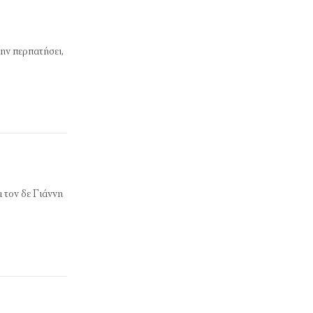
ην περπατήσει,
 τον δε Γιάννη