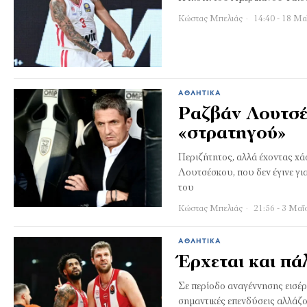
Κώστας Μπελιάς
14:40 - 18 Μα
ΑΘΛΗΤΙΚΆ
Ραζβάν Λουτσέ
«στρατηγού»
Περιζήτητος, αλλά έχοντας χ
Λουτσέσκου, που δεν έγινε γι
του
Κώστας Μπελιάς
21:56 - 3 Μαΐ
ΑΘΛΗΤΙΚΆ
Έρχεται και πά
Σε περίοδο αναγέννησης εισέρ
σημαντικές επενδύσεις αλλάζ