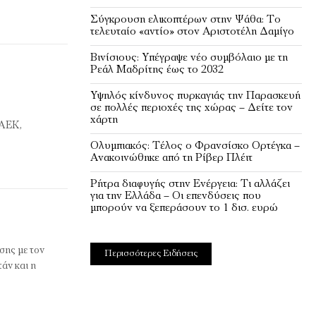
Σύγκρουση ελικοπτέρων στην Ψάθα: Tο
τελευταίο «αντίο» στον Αριστοτέλη Δαμίγο
Βινίσιους: Υπέγραψε νέο συμβόλαιο με τη
Ρεάλ Μαδρίτης έως το 2032
Υψηλός κίνδυνος πυρκαγιάς την Παρασκευή
σε πολλές περιοχές της χώρας – Δείτε τον
χάρτη
 ΑΕΚ,
Ολυμπιακός: Τέλος ο Φρανσίσκο Ορτέγκα –
Ανακοινώθηκε από τη Ρίβερ Πλέιτ
Ρήτρα διαφυγής στην Ενέργεια: Τι αλλάζει
για την Ελλάδα – Οι επενδύσεις που
μπορούν να ξεπεράσουν το 1 δισ. ευρώ
σης με τον
Περισσότερες Ειδήσεις
άν και η