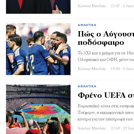
Κώστας Μπελιάς
21:07 - 3 Αυγ
ΑΘΛΗΤΙΚΆ
Πώς ο Αύγουστ
ποδόσφαιρο
To 5X5 και η μάχρη για τη 1
Ολυμπαικό και ΟΦΗ, μένει ν
Κώστας Μπελιάς
19:00 - 3 Αυγ
ΑΘΛΗΤΙΚΆ
Φρένο UEFA στ
Ευρωπαϊκό «όχι» στις εισπρακτ
Τσέφεριν, η εκκωφαντική απου
κόντρα για την επιστροφή τω
Κώστας Μπελιάς
22:49 - 29 Ιου