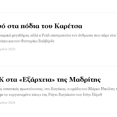
ό στα πόδια του Καρέτσα
αιρικά μεγαθήρια, αλλά η Ρεάλ επιστρατεύει τον άνθρωπο που πήρε στη
ρίγκο και τον Φεντερίκο Βαλβέρδε
ρτίου 2026
Κ στα «Εξάρχεια» της Μαδρίτης
της ισπανικής πρωτεύουσας, στο Βαγιέκας, η ομάδα του Μάρκο Νικόλιτς
με το «οργανωμένο χάος» της Ράγιο Βαγιέκανο του Ινίγο Πέρεθ
ρτίου 2026