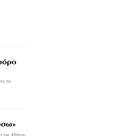
οφόρο
ες, τα
ύσω»
er της Αθήνας