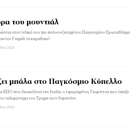
ώρα του μουντιάλ
τρώνται στον τελικό του πιο πολυσυζητημένου Παγκοσμίου Πρωταθλήματ
και τον Γιαμάλ να καραδοκεί
λίου 2026
ίζει µπάλα στο Παγκόσµιο Κύπελλο
 ΕΠΟ που διευκόλυνε την Ιταλία, ο τιμωρημένος Γκαρίντσα που έπαιξε σ
ό το τηλεφώνημα του Τραμπ στον Ινφαντίνο
λίου 2026