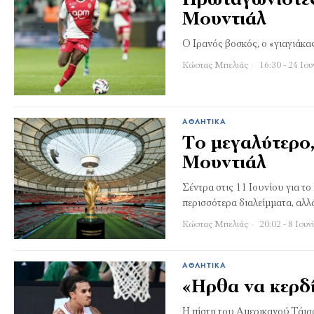
Πρωταγωνιστές
Μουντιάλ
Ο Ιρανός βοσκός, ο «γιαγιάκα
Κώστας Μπελιάς
16:30 - 24 Ιου
ΑΘΛΗΤΙΚΆ
Το µεγαλύτερο,
Μουντιάλ
Σέντρα στις 11 Ιουνίου για τ
περισσότερα διαλείμματα, αλλά
Κώστας Μπελιάς
20:02 - 8 Ιουν
ΑΘΛΗΤΙΚΆ
«Ηρθα να κερδ
Η πίστη του Αμερικανού Τάισ