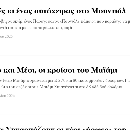
ές κι ένας αυτόχειρας στο Μουντιάλ
ρβηγός σκιέρ, ένας Παραγουανός «Πουγιόλ», κάποιος που παραλίγο να μ
τά του και μια επιστροφή...καταστροφή
ίου 2026
και Μέσι, οι κροίσοι του Μαϊάµι
ν Ιντερ Μαϊάµι κυµαίνεται µεταξύ 70 και 80 εκατοµµυρίων δολαρίων. Για
πρώτη του σεζόν στους Μαϊάµι Χιτ ανέρχεται στα 58.456.566 δολάρια
νίου 2026