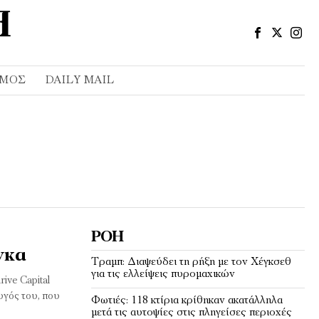
ΣΜΌΣ
DAILY MAIL
ΡΟΉ
νκα
Τραμπ: Διαψεύδει τη ρήξη με τον Χέγκσεθ
για τις ελλείψεις πυρομαχικών
ive Capital
υγός του, που
Φωτιές: 118 κτίρια κρίθηκαν ακατάλληλα
μετά τις αυτοψίες στις πληγείσες περιοχές