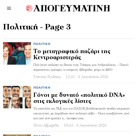
Πολιτική
- Page 3
ΠΟΛΙΤΙΚΉ
Το μεταγραφικό παζάρι της
Κεντροαριστεράς
Πού έχουν απλώσει τα δίχτυα τους Τσίπρας και Ανδρουλάκης – Πυκνό
παρασκήνιο, κρίσιμες οι επόμενες εβδομάδες μέχρι τη ∆ΕΘ
Γιάννης Πολίτης
12:51 - 3 Αυγούστου 2026
ΠΟΛΙΤΙΚΉ
Γόνοι με δυνατό «πολιτικό DNA»
στις εκλογικές λίστες
Τα επιτελεία της Ν.∆. και του ΠΑΣΟΚ βολιδοσκοπούν παιδιά ιστορικών
οικογενειών, με παράδοση στον πολιτικό στίβο – Ποιοι κατεβαίνουν, πού
και από πού κρατάει η... σκούφια τους
Πένυ Αβραμίδη
10:45 - 3 Αυγούστου 2026