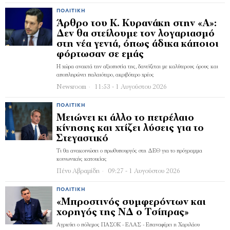
ΠΟΛΙΤΙΚΉ
Άρθρο του Κ. Κυρανάκη στην «Α»:
Δεν θα στείλουμε τον λογαριασμό
στη νέα γενιά, όπως άδικα κάποιοι
φόρτωσαν σε εμάς
Η χώρα ανακτά την αξιοπιστία της, δανείζεται με καλύτερους όρους και
αποπληρώνει παλαιότερο, ακριβότερο χρέος
Newsroom
11:53 - 1 Αυγούστου 2026
ΠΟΛΙΤΙΚΉ
Μειώνει κι άλλο το πετρέλαιο
κίνησης και χτίζει λύσεις για το
Στεγαστικό
Τι θα ανακοινώσει ο πρωθυπουργός στη ΔΕΘ για το πρόγραμμα
κοινωνικής κατοικίας
Πένυ Αβραμίδη
09:27 - 1 Αυγούστου 2026
ΠΟΛΙΤΙΚΉ
«Μπροστινός συμφερόντων και
χορηγός της ΝΔ ο Τσίπρας»
Αγριεύει ο πόλεμος ΠΑΣΟΚ - ΕΛΑΣ - Επαναφέρει η Χαριλάου