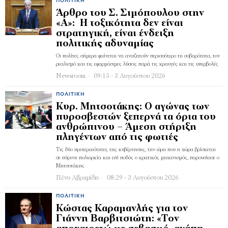
ΠΟΛΙΤΙΚΉ
Άρθρο του Σ. Σιμόπουλου στην
«Α»: Η τοξικότητα δεν είναι
στρατηγική, είναι ένδειξη
πολιτικής αδυναμίας
Οι πολίτες σήμερα φαίνεται να αναζητούν περισσότερο τη σοβαρότητα, τον
ρεαλισμό και τις εφαρμόσιμες λύσεις παρά τις κραυγές και τις υπερβολές
Newsroom
09:15 - 3 Αυγούστου 2026
ΠΟΛΙΤΙΚΉ
Κυρ. Μητσοτάκης: Ο αγώνας των
πυροσβεστών ξεπερνά τα όρια του
ανθρώπινου – Άμεση στήριξη
πληγέντων από τις φωτιές
Τις δύο προτεραιότητες της κυβέρνησης, την ώρα που η χώρα βρίσκεται
σε πύρινη πολιορκία και επί ποδός ο κρατικός μηχανισμός, παρουσίασε ο
Μητσοτάκης
Πένυ Αβραμίδη
08:29 - 3 Αυγούστου 2026
ΠΟΛΙΤΙΚΉ
Κώστας Καραμανλής για τον
Γιάννη Βαρβιτσιώτη: «Τον