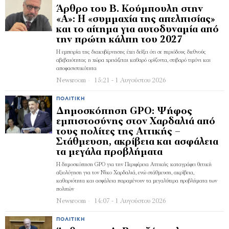
Άρθρο του Β. Κούμπουλη στην
«Α»: Η «συμμαχία της απελπισίας»
και το αίτημα για αυτοδυναμία από
την πρώτη κάλπη του 2027
Η εμπειρία της διακυβέρνησης έχει δείξει ότι σε περιόδους διεθνούς
αβεβαιότητας η χώρα χρειάζεται καθαρό ορίζοντα, στιβαρό τιμόνι και
αποφασιστικότητα
Newsroom
15:21 - 1 Αυγούστου 2026
ΠΟΛΙΤΙΚΉ
Δημοσκόπηση GPO: Ψήφος
εμπιστοσύνης στον Χαρδαλιά από
τους πολίτες της Αττικής –
Στάθμευση, ακρίβεια και ασφάλεια
τα μεγάλα προβλήματα
Η δημοσκόπηση GPO για την Περιφέρεια Αττικής καταγράφει θετική
αξιολόγηση για τον Νίκο Χαρδαλιά, ενώ στάθμευση, ακρίβεια,
καθαριότητα και ασφάλεια παραμένουν τα μεγαλύτερα προβλήματα των
πολιτών
Newsroom
14:07 - 1 Αυγούστου 2026
ΠΟΛΙΤΙΚΉ