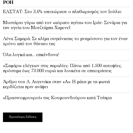
ΡΟΉ
EΛΣΤΑΤ: Στο 3,4% υποχώρησε ο πληθωρισμός τον Ιούλιο
Μυστήριο γύρω από τον «αόρατο ηγέτη» του Ιράν: Σενάρια για
την υγεία του Μοτζτάμπα Χαμενεΐ
Λένα Σαμαρά: Σε κλίμα συγκίνησης το μνημόσυνο για τον έναν
χρόνο από τον θάνατο της
Όλα λογικά και… επικίνδυνα!
«Σαφάρι» ελέγχων στις παραλίες: Πάνω από 1.500 αυτοψίες,
πρόστιμα έως 73.000 ευρώ και λουκέτα σε επιχειρήσεις
Άρθρο του Λ. Αυγενάκη στην «Α»: Η μάχη με τη φωτιά
κερδίζεται πριν ανάψει
«Πρασινοφρουροί» της Κουμουνδούρου κατά Τσίπρα
Περισσότερες Ειδήσεις