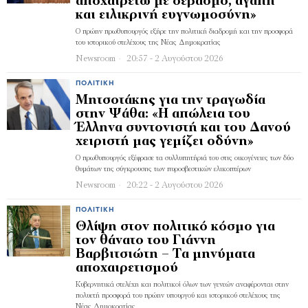
αποχαιρετώ με σεβασμό, αγάπη
και ειλικρινή ευγνωμοσύνη»
Ο πρώην πρωθυπουργός εξήρε την πολιτική διαδρομή και την προσφορά
του ιστορικού στελέχους της Νέας Δημοκρατίας
Newsroom
20:57 - 2 Αυγούστου 2026
ΠΟΛΙΤΙΚΉ
Μητσοτάκης για την τραγωδία
στην Ψάθα: «Η απώλεια του
Έλληνα συντονιστή και του Δανού
χειριστή μας γεμίζει οδύνη»
Ο πρωθυπουργός εξέφρασε τα συλλυπητήριά του στις οικογένειες των δύο
θυμάτων της σύγκρουσης των πυροσβεστικών ελικοπτέρων
Newsroom
20:22 - 2 Αυγούστου 2026
ΠΟΛΙΤΙΚΉ
Θλίψη στον πολιτικό κόσμο για
τον θάνατο του Γιάννη
Βαρβιτσιώτη – Τα μηνύματα
αποχαιρετισμού
Κυβερνητικά στελέχη και πολιτικοί όλων των γενεών αναφέρονται στην
πολυετή προσφορά του πρώην υπουργού και ιστορικού στελέχους της
Νέας Δημοκρατίας