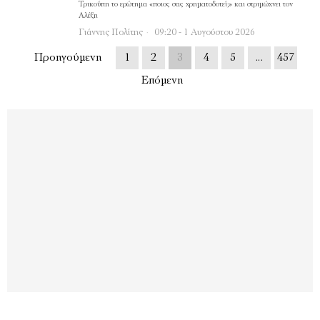
Τρικούπη το ερώτημα «ποιος σας χρηματοδοτεί;» και στριμώχνει τον
Αλέξη
Γιάννης Πολίτης
09:20 - 1 Αυγούστου 2026
Προηγούμενη
1
2
3
4
5
…
457
Επόμενη