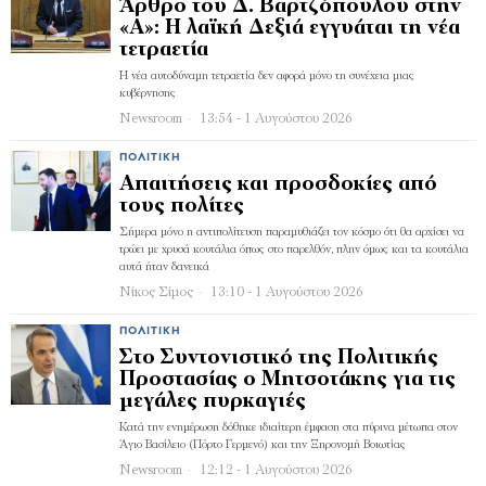
Άρθρο του Δ. Βαρτζόπουλου στην
«Α»: Η λαϊκή Δεξιά εγγυάται τη νέα
τετραετία
Η νέα αυτοδύναμη τετραετία δεν αφορά μόνο τη συνέχεια μιας
κυβέρνησης
Newsroom
13:54 - 1 Αυγούστου 2026
ΠΟΛΙΤΙΚΉ
Απαιτήσεις και προσδοκίες από
τους πολίτες
Σήμερα μόνο η αντιπολίτευση παραμυθιάζει τον κόσμο ότι θα αρχίσει να
τρώει με χρυσά κουτάλια όπως στο παρελθόν, πλην όμως και τα κουτάλια
αυτά ήταν δανεικά
Νίκος Σίμος
13:10 - 1 Αυγούστου 2026
ΠΟΛΙΤΙΚΉ
Στο Συντονιστικό της Πολιτικής
Προστασίας ο Μητσοτάκης για τις
μεγάλες πυρκαγιές
Κατά την ενημέρωση δόθηκε ιδιαίτερη έμφαση στα πύρινα μέτωπα στον
Άγιο Βασίλειο (Πόρτο Γερμενό) και την Ξηρονομή Βοιωτίας
Newsroom
12:12 - 1 Αυγούστου 2026