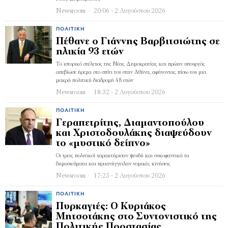
Newsroom
20:06 - 2 Αυγούστου 2026
ΠΟΛΙΤΙΚΉ
Πέθανε ο Γιάννης Βαρβιτσιώτης σε
ηλικία 93 ετών
Το ιστορικό στέλεχος της Νέας Δημοκρατίας και πρώην υπουργός
απεβίωσε ήρεμα στο σπίτι του στην Αθήνα, αφήνοντας πίσω του μια
μακρά πολιτική διαδρομή 48 ετών
Newsroom
18:32 - 2 Αυγούστου 2026
ΠΟΛΙΤΙΚΉ
Γεραπετρίτης, Διαμαντοπούλου
και Χριστοδουλάκης διαψεύδουν
το «μυστικό δείπνο»
Οι τρεις πολιτικοί χαρακτήρισαν ψευδή και συκοφαντικά τα
δημοσιεύματα και προανήγγειλαν νομικές κινήσεις
Newsroom
17:25 - 2 Αυγούστου 2026
ΠΟΛΙΤΙΚΉ
Πυρκαγιές: Ο Κυριάκος
Μητσοτάκης στο Συντονιστικό της
Πολιτικής Προστασίας