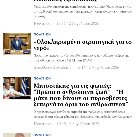
Μετά την ολοκλήρωση της ενημέρωσης, πραγματοποιήθηκε σύσκεψη για
τον σχεδιασμό των άμεσων αντιδιαβρωτικών παρεμβάσεων στις πληγείσες
περιοχές
Newsroom
13:36 - 2 Αυγούστου 2026
ΠΟΛΙΤΙΚΉ
«Ολοκληρωμένη στρατηγική για το
νερό»
Νόμος του κράτους το νέο μοντέλο διαχείρισης των υδάτινων πόρων, με
αναβάθμιση του ρόλου ΕΥΔΑΠ και ΕΥΑΘ
Δωρόθεος Λογοθέτης
12:14 - 2 Αυγούστου 2026
ΠΟΛΙΤΙΚΉ
Μητσοτάκης για τις φωτιές:
“Πρώτα η ανθρώπινη ζωή” – “Η
μάχη που δίνουν οι πυροσβέστες
ξεπερνά τα όρια του ανθρώπινου”
Ο πρωθυπουργός τονίζει τη σημασία της πρόληψης, ευχαριστεί όσους
επιχειρούν στα πύρινα μέτωπα και δεσμεύεται για στήριξη των πληγέντων
Newsroom
10:30 - 2 Αυγούστου 2026
ΠΟΛΙΤΙΚΉ