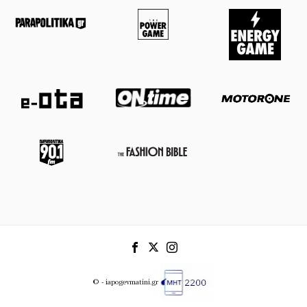
© - iapogevmatini.gr