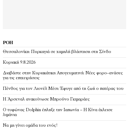
ΡΟΉ
Θεσσαλονίκη: Πυρκαγιά σε χαμηλή βλάστηση στη Σίνδο
Κυριακή 9.8.2026
Διαβάστε στην Κυριακάτικη Απογευματινή: Νέες φορο–ανάσες
για τις επιχειρήσεις
Πένθος για τον Λιονέλ Μέσι: Έφυγε από τη ζωή ο πατέρας του
Η Άρσεναλ ανακοίνωσε Μπρούνο Γκιμαράες
Ο τυφώνας Dolphin έπληξε την Ιαπωνία – H Κίνα έκλεισε
λιμάνια
Να μη γίνει ομάδα του ενός!