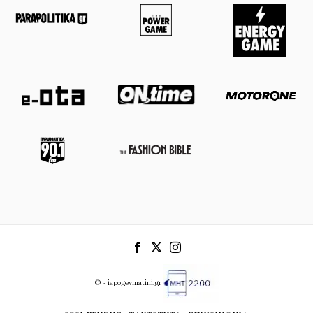
© - iapogevmatini.gr