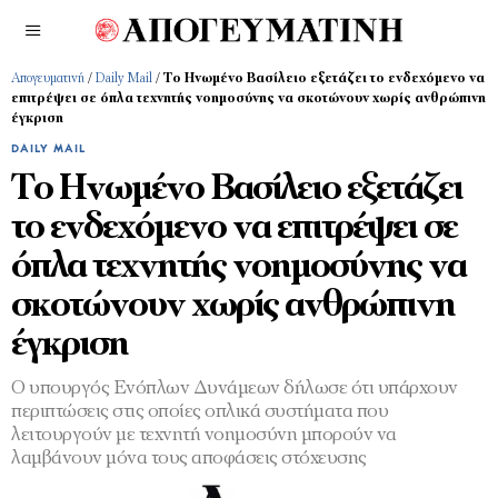
Απογευματινή
/
Daily Mail
/
Το Ηνωμένο Βασίλειο εξετάζει το ενδεχόμενο να
επιτρέψει σε όπλα τεχνητής νοημοσύνης να σκοτώνουν χωρίς ανθρώπινη
έγκριση
DAILY MAIL
Το Ηνωμένο Βασίλειο εξετάζει
το ενδεχόμενο να επιτρέψει σε
όπλα τεχνητής νοημοσύνης να
σκοτώνουν χωρίς ανθρώπινη
έγκριση
Ο υπουργός Ενόπλων Δυνάμεων δήλωσε ότι υπάρχουν
περιπτώσεις στις οποίες οπλικά συστήματα που
λειτουργούν με τεχνητή νοημοσύνη μπορούν να
λαμβάνουν μόνα τους αποφάσεις στόχευσης