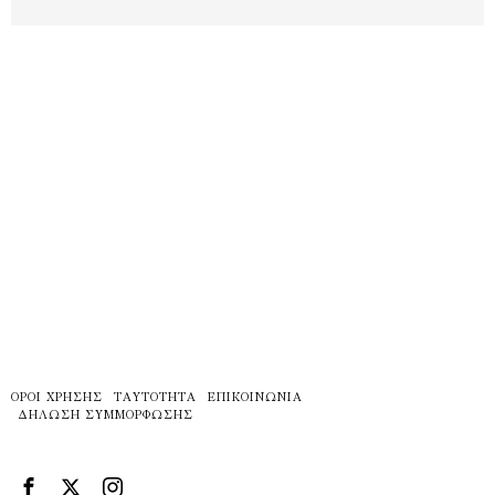
ΌΡΟΙ ΧΡΉΣΗΣ
ΤΑΥΤΌΤΗΤΑ
ΕΠΙΚΟΙΝΩΝΊΑ
ΔΉΛΩΣΗ ΣΥΜΜΌΡΦΩΣΗΣ