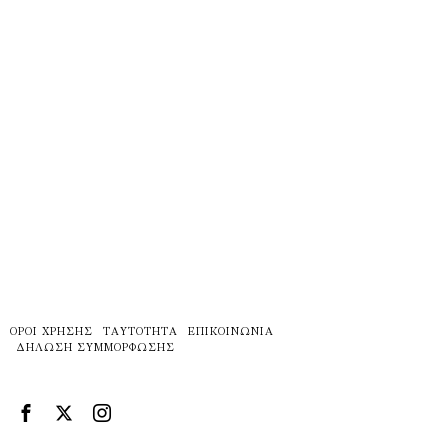
ΌΡΟΙ ΧΡΉΣΗΣ
ΤΑΥΤΌΤΗΤΑ
ΕΠΙΚΟΙΝΩΝΊΑ
ΔΉΛΩΣΗ ΣΥΜΜΌΡΦΩΣΗΣ