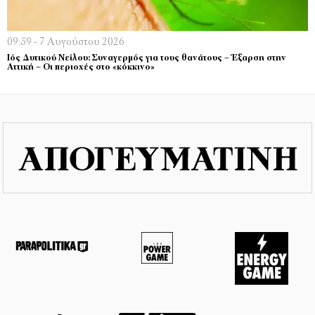
09:59 - 7 Αυγούστου 2026
Ιός Δυτικού Νείλου: Συναγερμός για τους θανάτους – Έξαρση στην
Αττική – Οι περιοχές στο «κόκκινο»