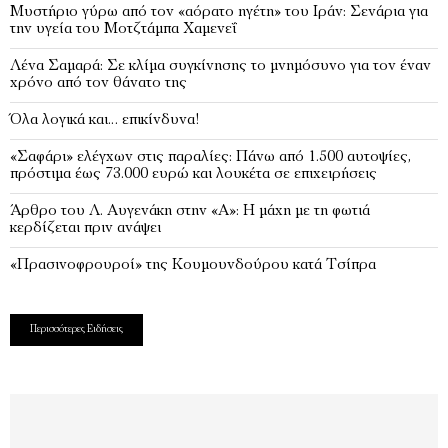
Μυστήριο γύρω από τον «αόρατο ηγέτη» του Ιράν: Σενάρια για
την υγεία του Μοτζτάμπα Χαμενεΐ
Λένα Σαμαρά: Σε κλίμα συγκίνησης το μνημόσυνο για τον έναν
χρόνο από τον θάνατο της
Όλα λογικά και… επικίνδυνα!
«Σαφάρι» ελέγχων στις παραλίες: Πάνω από 1.500 αυτοψίες,
πρόστιμα έως 73.000 ευρώ και λουκέτα σε επιχειρήσεις
Άρθρο του Λ. Αυγενάκη στην «Α»: Η μάχη με τη φωτιά
κερδίζεται πριν ανάψει
«Πρασινοφρουροί» της Κουμουνδούρου κατά Τσίπρα
Περισσότερες Ειδήσεις