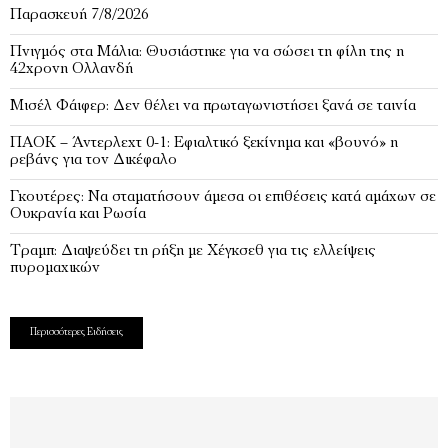
Παρασκευή 7/8/2026
Πνιγμός στα Μάλια: Θυσιάστηκε για να σώσει τη φίλη της η
42χρονη Ολλανδή
Μισέλ Φάιφερ: Δεν θέλει να πρωταγωνιστήσει ξανά σε ταινία
ΠΑΟΚ – Άντερλεχτ 0-1: Εφιαλτικό ξεκίνημα και «βουνό» η
ρεβάνς για τον Δικέφαλο
Γκουτέρες: Να σταματήσουν άμεσα οι επιθέσεις κατά αμάχων σε
Ουκρανία και Ρωσία
Τραμπ: Διαψεύδει τη ρήξη με Χέγκσεθ για τις ελλείψεις
πυρομαχικών
Περισσότερες Ειδήσεις