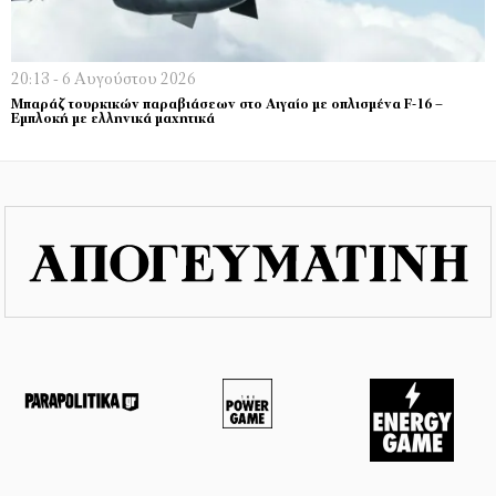
20:13 - 6 Αυγούστου 2026
Μπαράζ τουρκικών παραβιάσεων στο Αιγαίο με οπλισμένα F-16 –
Εμπλοκή με ελληνικά μαχητικά