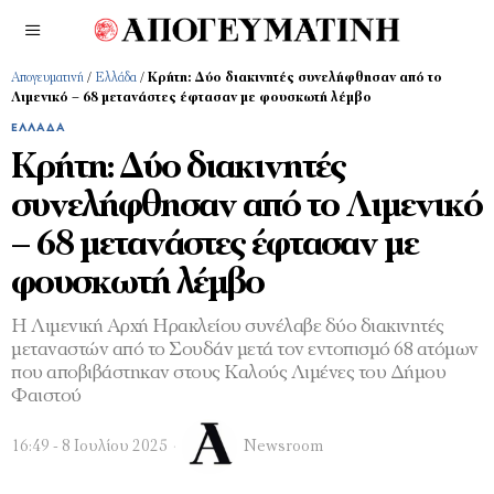
Απογευματινή
/
Ελλάδα
/
Κρήτη: Δύο διακινητές συνελήφθησαν από το
Λιμενικό – 68 μετανάστες έφτασαν με φουσκωτή λέμβο
ΕΛΛΆΔΑ
Κρήτη: Δύο διακινητές
συνελήφθησαν από το Λιμενικό
– 68 μετανάστες έφτασαν με
φουσκωτή λέμβο
Η Λιμενική Αρχή Ηρακλείου συνέλαβε δύο διακινητές
μεταναστών από το Σουδάν μετά τον εντοπισμό 68 ατόμων
που αποβιβάστηκαν στους Καλούς Λιμένες του Δήμου
Φαιστού
16:49 - 8 Ιουλίου 2025
Newsroom