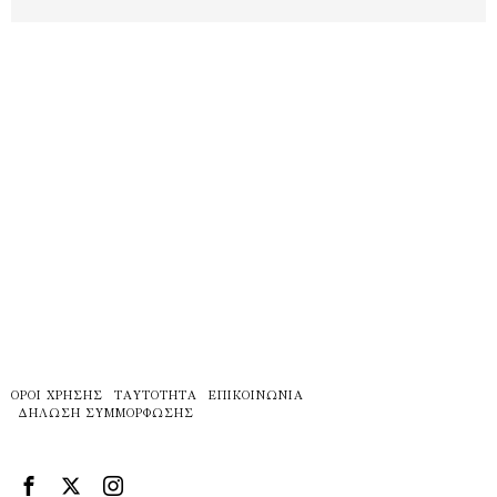
ΌΡΟΙ ΧΡΉΣΗΣ
ΤΑΥΤΌΤΗΤΑ
ΕΠΙΚΟΙΝΩΝΊΑ
ΔΉΛΩΣΗ ΣΥΜΜΌΡΦΩΣΗΣ