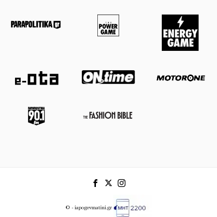
© - iapogevmatini.gr