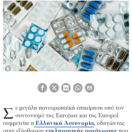
Σ
ε μεγάλη πανευρωπαϊκή επιχείρηση υπό τον
συντονισμό της Eurojust και της Europol
συμμετείχε η
Ελληνική Αστυνομία
,
οδηγώντας
στην εξάρθρωση
εγκληματικής οργάνωσης
που