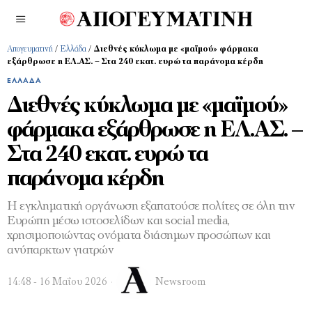
Απογευματινή
/
Ελλάδα
/
Διεθνές κύκλωμα με «μαϊμού» φάρμακα
εξάρθρωσε η ΕΛ.ΑΣ. – Στα 240 εκατ. ευρώ τα παράνομα κέρδη
ΕΛΛΆΔΑ
Διεθνές κύκλωμα με «μαϊμού»
φάρμακα εξάρθρωσε η ΕΛ.ΑΣ. –
Στα 240 εκατ. ευρώ τα
παράνομα κέρδη
Η εγκληματική οργάνωση εξαπατούσε πολίτες σε όλη την
Ευρώπη μέσω ιστοσελίδων και social media,
χρησιμοποιώντας ονόματα διάσημων προσώπων και
ανύπαρκτων γιατρών
14:48 - 16 Μαΐου 2026
Newsroom