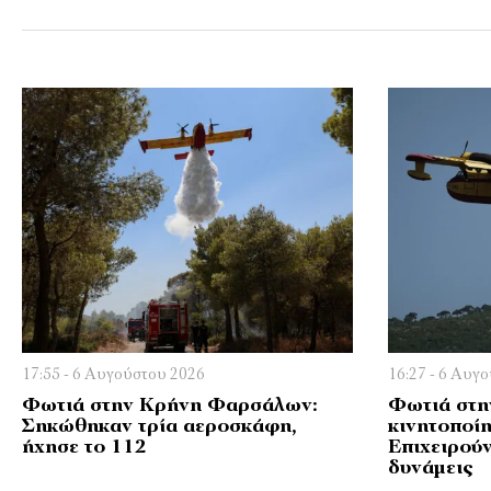
17:55 - 6 Αυγούστου 2026
16:27 - 6 Αυγ
Φωτιά στην Κρήνη Φαρσάλων:
Φωτιά στη
Σηκώθηκαν τρία αεροσκάφη,
κινητοποί
ήχησε το 112
Επιχειρούν
δυνάμεις