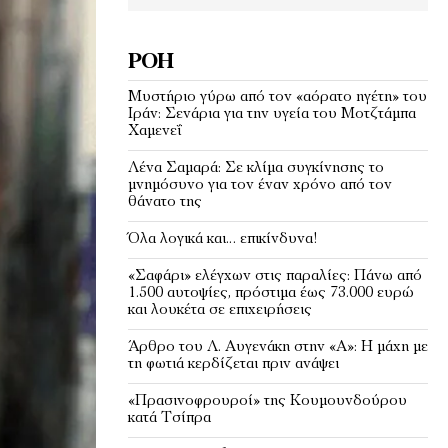
ΡΟΉ
Μυστήριο γύρω από τον «αόρατο ηγέτη» του
Ιράν: Σενάρια για την υγεία του Μοτζτάμπα
Χαμενεΐ
Λένα Σαμαρά: Σε κλίμα συγκίνησης το
μνημόσυνο για τον έναν χρόνο από τον
θάνατο της
Όλα λογικά και… επικίνδυνα!
«Σαφάρι» ελέγχων στις παραλίες: Πάνω από
1.500 αυτοψίες, πρόστιμα έως 73.000 ευρώ
και λουκέτα σε επιχειρήσεις
Άρθρο του Λ. Αυγενάκη στην «Α»: Η μάχη με
τη φωτιά κερδίζεται πριν ανάψει
«Πρασινοφρουροί» της Κουμουνδούρου
κατά Τσίπρα