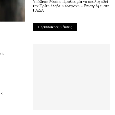
Υπόθεση Marfin: Προθεσμία να απολογηθεί
την Τρίτη έλαβε η 46χρονη – Επιστρέφει στη
ΓΑΔΑ
Περισσότερες Ειδήσεις
κε
ίς