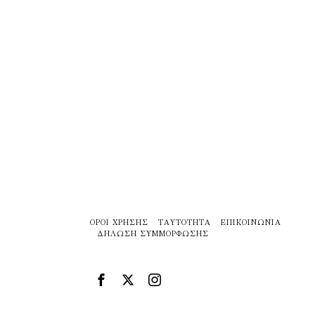
ΌΡΟΙ ΧΡΉΣΗΣ
ΤΑΥΤΌΤΗΤΑ
ΕΠΙΚΟΙΝΩΝΊΑ
ΔΉΛΩΣΗ ΣΥΜΜΌΡΦΩΣΗΣ