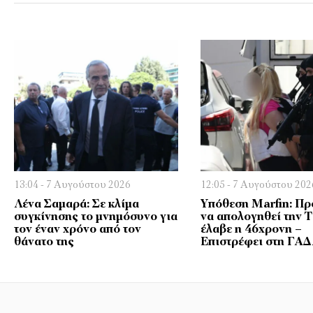
13:04 - 7 Αυγούστου 2026
12:05 - 7 Αυγούστου 202
Λένα Σαμαρά: Σε κλίμα
Υπόθεση Marfin: Πρ
συγκίνησης το μνημόσυνο για
να απολογηθεί την Τ
τον έναν χρόνο από τον
έλαβε η 46χρονη –
θάνατο της
Επιστρέφει στη ΓΑ