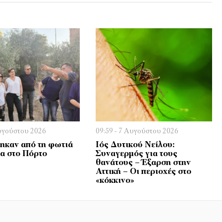
Αυγούστου 2026
09:59 - 7 Αυγούστου 2026
καν από τη φωτιά
Ιός Δυτικού Νείλου:
ία στο Πόρτο
Συναγερμός για τους
θανάτους – Έξαρση στην
Αττική – Οι περιοχές στο
«κόκκινο»