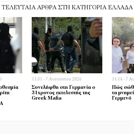
ΤΕΛΕΥΤΑΊΑ ΆΡΘΡΑ ΣΤΗ ΚΑΤΗΓΟΡΊΑ ΕΛΛΆΔΑ
6
11:31 - 7 Αυγούστου 2026
11:14 - 7 
οθεσμία
Συνελήφθη στη Γερμανία ο
Πώς σώθη
ρίτη
31χρονος εκτελεστής της
τα μνημε
Greek Mafia
Γερμενό
ΔΑ