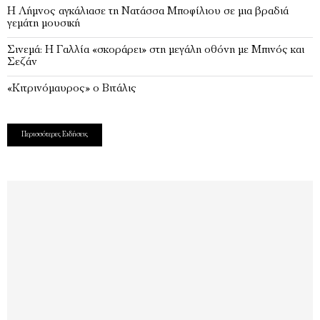
Η Λήμνος αγκάλιασε τη Νατάσσα Μποφίλιου σε μια βραδιά
γεμάτη μουσική
Σινεμά: Η Γαλλία «σκοράρει» στη μεγάλη οθόνη με Μπινός και
Σεζάν
«Κιτρινόμαυρος» ο Βιτάλις
Περισσότερες Ειδήσεις