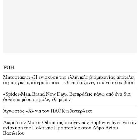
ΡΟΉ
Μητσοτάκης: «Η ενίσχυση της ελληνικής βιομηχανίας αποτελεί
στρατηγική προτεραιότητα» – Οι επτά άξονες του νέου σχεδίου
«Spider-Man: Brand New Day»: Εισπράξεις πάνω από ένα δισ.
δολάρια μέσα σε μόλις έξι μέρες
Άγνωστός «Χ» για τον ΠΑΟΚ η Άντερλεχτ
Δωρεά της Motor Oil και της οικογένειας Βαρδινογιάννη για την
ενίσχυση της Πολιτικής Προστασίας στον Δήμο Αγίου
Βασιλείου