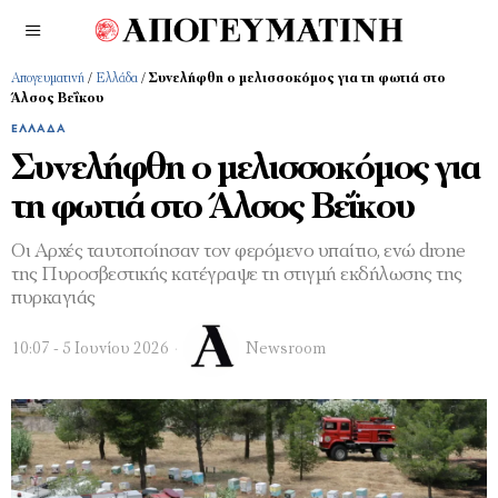
Απογευματινή
/
Ελλάδα
/
Συνελήφθη o μελισσοκόμος για τη φωτιά στο
Άλσος Βεΐκου
ΕΛΛΆΔΑ
Συνελήφθη o μελισσοκόμος για
τη φωτιά στο Άλσος Βεΐκου
Οι Αρχές ταυτοποίησαν τον φερόμενο υπαίτιο, ενώ drone
της Πυροσβεστικής κατέγραψε τη στιγμή εκδήλωσης της
πυρκαγιάς
10:07 - 5 Ιουνίου 2026
Newsroom