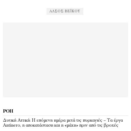
ΆΛΣΟΣ ΒΕΪ́ΚΟΥ
ΡΟΉ
Δυτική Αττική: Η επόμενη ημέρα μετά τις πυρκαγιές – Τα έργα
Antinero, η αποκατάσταση και η «μάχη» πριν από τις βροχές