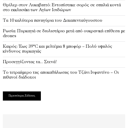
Θρίλερ στον Λυκαβηττό: Εντοπίστηκε σορός σε σπηλιά κοντά
στο εκκλησάκι των Αγίων Ισιδώρων
Τα 10 καλύτερα πανηγύρια του Δεκαπενταύγουστου
Ρωσία: Πυρκαγιά σε διυλιστήριο μετά από ουκρανική επίθεση με
drones
Καιρός: Έως 39°C και μελτέμια 8 μποφόρ – Πολύ υψηλός
κίνδυνος πυρκαγιάς
Προσεγγίζοντας τα… Στενά!
Το τετραήμερο της αποκαθήλωσης του Τζάνι Ινφαντίνο – Οι
πιθανοί διάδοχοι
Περισσότερες Ειδήσεις