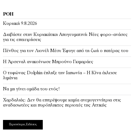
ΡΟΉ
Κυριακή 9.8.2026
Διαβάστε στην Κυριακάτικη Απογευματινή: Νέες φορο–ανάσες
για τις επιχειρήσεις
Πένθος για τον Λιονέλ Μέσι: Έφυγε από τη ζωή ο πατέρας του
Η Άρσεναλ ανακοίνωσε Μπρούνο Γκιμαράες
Ο τυφώνας Dolphin έπληξε την Ιαπωνία – H Κίνα έκλεισε
λιμάνια
Να μη γίνει ομάδα του ενός!
Χαρδαλιάς: Δεν θα επιτρέψουμε καμία ανεμογεννήτρια στις
αναδασωτέες και πυρόπληκτες περιοχές της Αττικής
Περισσότερες Ειδήσεις