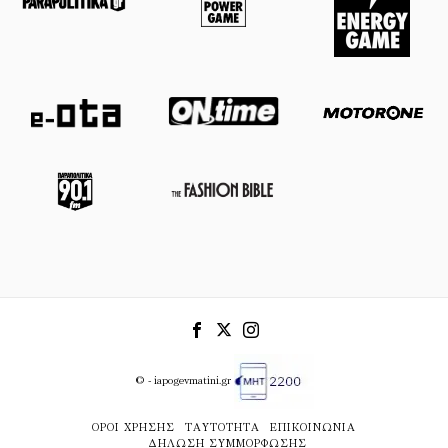
© - iapogevmatini.gr
ΌΡΟΙ ΧΡΉΣΗΣ
ΤΑΥΤΌΤΗΤΑ
ΕΠΙΚΟΙΝΩΝΊΑ
ΔΉΛΩΣΗ ΣΥΜΜΌΡΦΩΣΗΣ