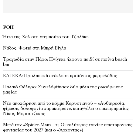
ΡΟΉ
Ήττα της Χαλ στο ντεμπούτο του Τζολάκη
Νάξος: Φωτιά στη Μικρή Βίγλα
Tραγωδία στην Πάρο: Πνίγηκε 4χρονο παιδί σε πισίνα beach
bar
ΕΛΓΕΚΑ: Προληπτική ανάκληση προϊόντος μαρμελάδας
Παλαιό Φάληρο: Συνελήφθησαν δύο μέλη της ρωσόφωνης
μαφίας
Νέα αποχώρηση από το κόμμα Καρυστιανού – «Αυθαιρεσία,
φίμωση, δολοφονία χαρακτήρων», καταγγέλει ο επιχειρηματίας
Νίκος Μπρουτζάκης
Μετά τον «Spider-Man»… τι; Oι καλύτερες ταινίες επιστημονικής
φαντασίας του 2027 (και ο «Άρχοντας»)