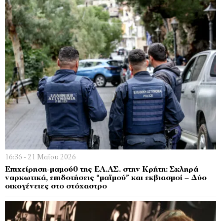
16:36 - 21 Μαΐου 2026
Επιχείρηση-μαμούθ της ΕΛ.ΑΣ. στην Κρήτη: Σκληρά
ναρκωτικά, επιδοτήσεις “μαϊμού” και εκβιασμοί – Δύο
οικογένειες στο στόχαστρο