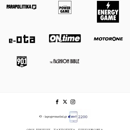
© - iapogevmatini.gr