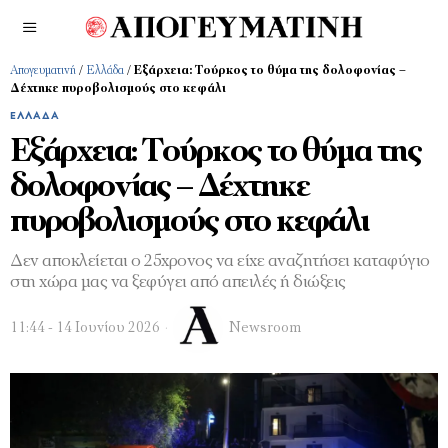
Απογευματινή
/
Ελλάδα
/
Εξάρχεια: Τούρκος το θύμα της δολοφονίας –
Δέχτηκε πυροβολισμούς στο κεφάλι
ΕΛΛΆΔΑ
Εξάρχεια: Τούρκος το θύμα της
δολοφονίας – Δέχτηκε
πυροβολισμούς στο κεφάλι
Δεν αποκλείεται ο 25χρονος να είχε αναζητήσει καταφύγιο
στη χώρα μας να ξεφύγει από απειλές ή διώξεις
11:44 - 14 Ιουνίου 2026
Newsroom