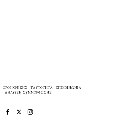
ΌΡΟΙ ΧΡΉΣΗΣ
ΤΑΥΤΌΤΗΤΑ
ΕΠΙΚΟΙΝΩΝΊΑ
ΔΉΛΩΣΗ ΣΥΜΜΌΡΦΩΣΗΣ