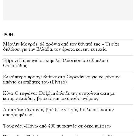
ΡΟΉ
Μέριλιν Μονρόε: 64 χρόνια από τον θάνατό της – Τι είχε
δηλώσει για την Ελλάδα, τον έρωτα και την ευτυχία
Έβρος: Πυρκαγιά σε χαμηλή βλάστηση στο Σπήλαιο
Ορεστιάδας
Ελικόπτερο προσγειώθηκε στο Σαρακήνικο για να κάνουν
μπάνιο οι επιβάτες του (Bίντεο)
Κίνα: Ο τυφώνας Dolphin έπληξε την ανατολική ακτή με
καταρρακτώδεις βροχές και ισχυρούς ανέμους
Λουτράκι: 75χρονος βρέθηκε νεκρός δίπλα σε κάδους
απορριμμάτων
Τουρνάς: «Πάνω από 400 πυρκαγιές σε δέκα ημέρες»