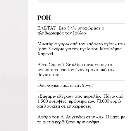
ΡΟΉ
EΛΣΤΑΤ: Στο 3,4% υποχώρησε ο
πληθωρισμός τον Ιούλιο
Μυστήριο γύρω από τον «αόρατο ηγέτη» του
Ιράν: Σενάρια για την υγεία του Μοτζτάμπα
Χαμενεΐ
Λένα Σαμαρά: Σε κλίμα συγκίνησης το
μνημόσυνο για τον έναν χρόνο από τον
θάνατο της
Όλα λογικά και… επικίνδυνα!
«Σαφάρι» ελέγχων στις παραλίες: Πάνω από
1.500 αυτοψίες, πρόστιμα έως 73.000 ευρώ
και λουκέτα σε επιχειρήσεις
Άρθρο του Λ. Αυγενάκη στην «Α»: Η μάχη με
τη φωτιά κερδίζεται πριν ανάψει