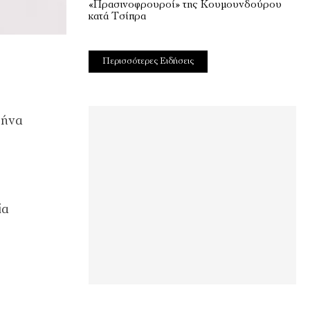
«Πρασινοφρουροί» της Κουμουνδούρου
κατά Τσίπρα
Περισσότερες Ειδήσεις
θήνα
ία