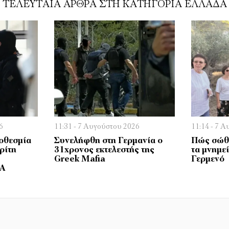
ΤΕΛΕΥΤΑΊΑ ΆΡΘΡΑ ΣΤΗ ΚΑΤΗΓΟΡΊΑ ΕΛΛΆΔΑ
6
11:31 - 7 Αυγούστου 2026
11:14 - 7 
οθεσμία
Συνελήφθη στη Γερμανία ο
Πώς σώθη
ρίτη
31χρονος εκτελεστής της
τα μνημε
Greek Mafia
Γερμενό
ΔΑ