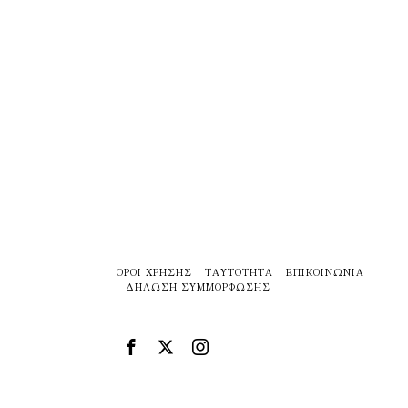
ΌΡΟΙ ΧΡΉΣΗΣ
ΤΑΥΤΌΤΗΤΑ
ΕΠΙΚΟΙΝΩΝΊΑ
ΔΉΛΩΣΗ ΣΥΜΜΌΡΦΩΣΗΣ