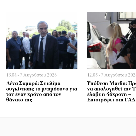
13:04 - 7 Αυγούστου 2026
12:05 - 7 Αυγούστου 202
Λένα Σαμαρά: Σε κλίμα
Υπόθεση Marfin: Πρ
συγκίνησης το μνημόσυνο για
να απολογηθεί την Τ
τον έναν χρόνο από τον
έλαβε η 46χρονη –
θάνατο της
Επιστρέφει στη ΓΑ