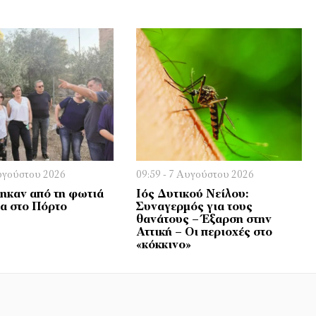
Αυγούστου 2026
09:59 - 7 Αυγούστου 2026
καν από τη φωτιά
Ιός Δυτικού Νείλου:
ία στο Πόρτο
Συναγερμός για τους
θανάτους – Έξαρση στην
Αττική – Οι περιοχές στο
«κόκκινο»