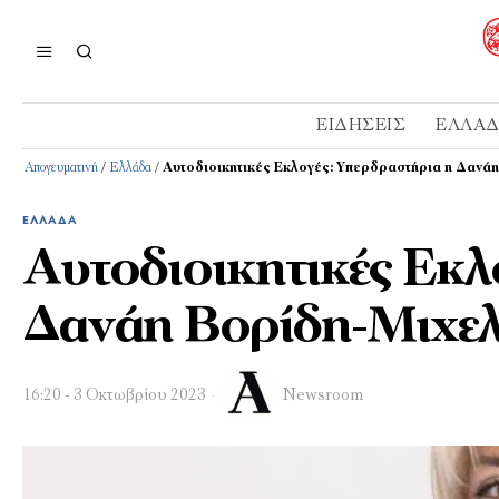
ΕΙΔΉΣΕΙΣ
ΕΛΛΆ
Απογευματινή
/
Ελλάδα
/
Αυτοδιοικητικές Εκλογές: Υπερδραστήρια η Δανά
ΕΛΛΆΔΑ
Αυτοδιοικητικές Εκλ
Δανάη Βορίδη-Μιχε
16:20 - 3 Οκτωβρίου 2023
Newsroom