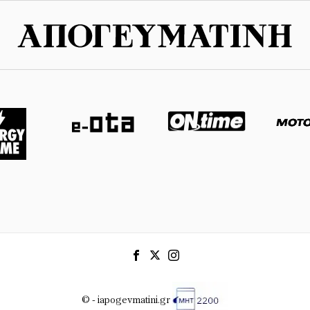
© - iapogevmatini.gr