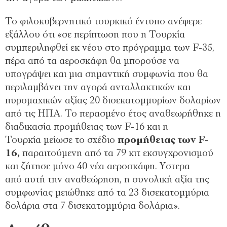
Το φιλοκυβερνητικό τουρκικό έντυπο ανέφερε
εξάλλου ότι «σε περίπτωση που η Τουρκία
συµπεριληφθεί εκ νέου στο πρόγραµµα των F-35,
πέρα από τα αεροσκάφη θα µπορούσε να
υπογράψει και µια σηµαντική συµφωνία που θα
περιλαµβάνει την αγορά ανταλλακτικών και
πυροµαχικών αξίας 20 δισεκατοµµυρίων δολαρίων
από τις ΗΠΑ. Το περασµένο έτος αναθεωρήθηκε η
διαδικασία προµήθειας των F-16 και η
Τουρκία µείωσε το σχέδιο
προµήθειας των F-
16,
παραιτούµενη από τα 79 κιτ εκσυγχρονισµού
και ζήτησε µόνο 40 νέα αεροσκάφη. Υστερα
από αυτή την αναθεώρηση, η συνολική αξία της
συµφωνίας µειώθηκε από τα 23 δισεκατοµµύρια
δολάρια στα 7 δισεκατοµµύρια δολάρια».