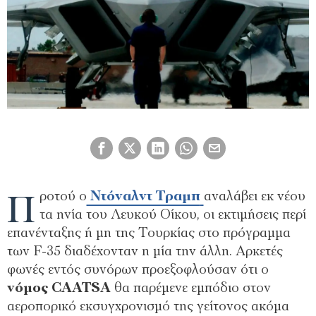
Π
ροτού ο
Ντόναλντ Τραµπ
αναλάβει εκ νέου
τα ηνία του Λευκού Οίκου, οι εκτιµήσεις περί
επανένταξης ή µη της Τουρκίας στο πρόγραµµα
των F-35 διαδέχονταν η µία την άλλη. Αρκετές
φωνές εντός συνόρων προεξοφλούσαν ότι ο
νόµος CAATSA
θα παρέµενε εµπόδιο στον
αεροπορικό εκσυγχρονισµό της γείτονος ακόµα