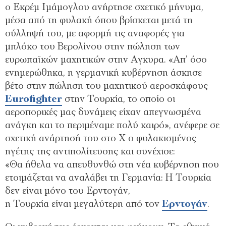
ο Εκρέµ Ιµάµογλου ανήρτησε σχετικό µήνυµα,
µέσα από τη φυλακή όπου βρίσκεται µετά τη
σύλληψή του, µε αφορµή τις αναφορές για
µπλόκο του Βερολίνου στην πώληση των
ευρωπαϊκών µαχητικών στην Αγκυρα. «Απ’ όσο
ενηµερώθηκα, η γερµανική κυβέρνηση άσκησε
βέτο στην πώληση του µαχητικού αεροσκάφους
Eurofighter
στην Τουρκία, το οποίο οι
αεροπορικές µας δυνάµεις είχαν απεγνωσµένα
ανάγκη και το περιµέναµε πολύ καιρό», ανέφερε σε
σχετική ανάρτησή του στο Χ ο φυλακισµένος
ηγέτης της αντιπολίτευσης και συνέχισε:
«Θα ήθελα να απευθυνθώ στη νέα κυβέρνηση που
ετοιµάζεται να αναλάβει τη Γερµανία: Η Τουρκία
δεν είναι µόνο του Ερντογάν,
η Τουρκία είναι µεγαλύτερη από τον
Ερντογάν
.