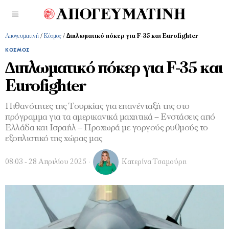
Απογευματινή
/
Κόσμος
/
∆ιπλωµατικό πόκερ για F-35 και Eurofighter
ΚΌΣΜΟΣ
∆ιπλωµατικό πόκερ για F-35 και
Eurofighter
Πιθανότητες της Τουρκίας για επανένταξή της στο
πρόγραµµα για τα αµερικανικά µαχητικά – Ενστάσεις από
Ελλάδα και Ισραήλ – Προχωρά µε γοργούς ρυθµούς το
εξοπλιστικό της χώρας µας
08:03 - 28 Απριλίου 2025
Κατερίνα Τσαμούρη