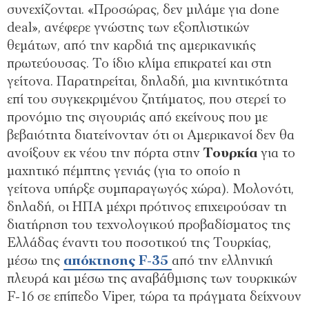
συνεχίζονται. «Προσώρας, δεν µιλάµε για done
deal», ανέφερε γνώστης των εξοπλιστικών
θεµάτων, από την καρδιά της αµερικανικής
πρωτεύουσας. Το ίδιο κλίµα επικρατεί και στη
γείτονα. Παρατηρείται, δηλαδή, µια κινητικότητα
επί του συγκεκριµένου ζητήµατος, που στερεί το
προνόµιο της σιγουριάς από εκείνους που µε
βεβαιότητα διατείνονταν ότι οι Αµερικανοί δεν θα
ανοίξουν εκ νέου την πόρτα στην
Τουρκία
για το
µαχητικό πέµπτης γενιάς (για το οποίο η
γείτονα υπήρξε συµπαραγωγός χώρα). Μολονότι,
δηλαδή, οι ΗΠΑ µέχρι πρότινος επιχειρούσαν τη
διατήρηση του τεχνολογικού προβαδίσµατος της
Ελλάδας έναντι του ποσοτικού της Τουρκίας,
µέσω της
απόκτησης F-35
από την ελληνική
πλευρά και µέσω της αναβάθµισης των τουρκικών
F-16 σε επίπεδο Viper, τώρα τα πράγµατα δείχνουν