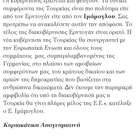
Οι κυβερνήσεις έρχονται και φεύγουν. Τα εθνικά
συµφέροντα της Τουρκίας είναι πιο πολύτιµα είτε
από τον Ερντογάν είτε από τον
Ιµάµογλου
. Σας
προτρέπω να ανακαλέσετε αυτήν την απόφαση. Το
τέλος της διακυβέρνησης Ερντογάν είναι ορατό. Η
νέα κυβέρνηση της Τουρκίας θα συνεργαστεί µε
την Ευρωπαϊκή Ενωση και όλους τους
συµµάχους µας, συµπεριλαµβανοµένης της
Γερµανίας, στο πλαίσιο των αµοιβαίων
συµφερόντων µας, του κράτους δικαίου και των
αρχών της δηµοκρατίας που βασίζεται στα
ανθρώπινα δικαιώµατα. ∆εν έχουµε την παραµικρή
αµφιβολία ότι υπό τη διακυβέρνησή µας η
Τουρκία θα γίνει πλήρες µέλος της Ε.Ε.», κατέληξε
ο Ε. Ιμάμογλου.
Κυριακάτικη Απογευματινή