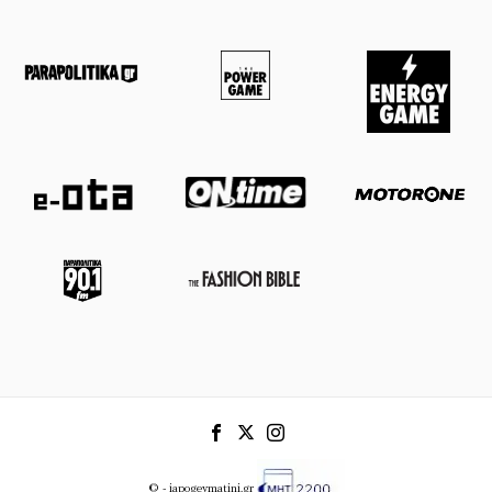
© - iapogevmatini.gr