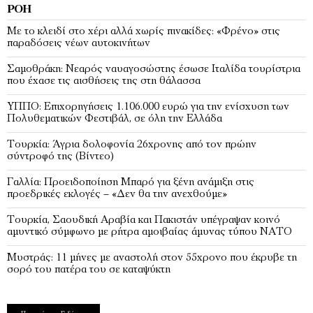
ΡΟΉ
Με το κλειδί στο χέρι αλλά χωρίς πινακίδες: «Φρένο» στις
παραδόσεις νέων αυτοκινήτων
Σαμοθράκη: Νεαρός ναυαγοσώστης έσωσε Ιταλίδα τουρίστρια
που έχασε τις αισθήσεις της στη θάλασσα
ΥΠΠΟ: Επιχορηγήσεις 1.106.000 ευρώ για την ενίσχυση των
Πολυθεματικών Φεστιβάλ, σε όλη την Ελλάδα
Τουρκία: Άγρια δολοφονία 26χρονης από τον πρώην
σύντροφό της (Βίντεο)
Γαλλία: Προειδοποίηση Μπαρό για ξένη ανάμιξη στις
προεδρικές εκλογές – «Δεν θα την ανεχθούμε»
Τουρκία, Σαουδική Αραβία και Πακιστάν υπέγραψαν κοινό
αμυντικό σύμφωνο με ρήτρα αμοιβαίας άμυνας τύπου ΝΑΤΟ
Μυστράς: 11 μήνες με αναστολή στον 55χρονο που έκρυβε τη
σορό του πατέρα του σε καταψύκτη