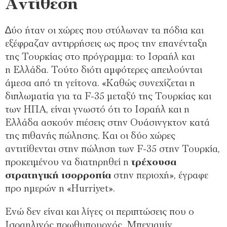
Αντίθεση
∆ύο ήταν οι χώρες που στύλωναν τα πόδια και
εξέφραζαν αντιρρήσεις ως προς την επανένταξη
της Τουρκίας στο πρόγραµµα: το Ισραήλ και
η Ελλάδα. Τούτο διότι αµφότερες απειλούνται
άµεσα από τη γείτονα. «Καθώς συνεχίζεται η
διπλωµατία για τα F-35 µεταξύ της Τουρκίας και
των ΗΠΑ, είναι γνωστό ότι το Ισραήλ και η
Ελλάδα ασκούν πιέσεις στην Ουάσινγκτον κατά
της πιθανής πώλησης. Και οι δύο χώρες
αντιτίθενται στην πώληση των F-35 στην Τουρκία,
προκειµένου να διατηρηθεί η
τρέχουσα
στρατηγική ισορροπία
στην περιοχή», έγραφε
προ ηµερών η «Hurriyet».
Ενώ δεν είναι και λίγες οι περιπτώσεις που ο
Ισραηλινός πρωθυπουργός, Μπενιαµίν