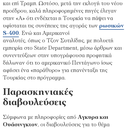
και επί Τραµπ. Ωστόσο, µετά την εκλογή του νέου
προέδρου, καλά πληροφορηµένες πηγές έλεγαν
στην «A» ότι ενδέχεται η Τουρκία να πάψει να
υφίσταται τις συνέπειες της αγοράς των
ρωσικών
S-400
. Ενώ και Αµερικανοί
αναλυτές, όπως ο Τζον Συτιλίδης, µε πολυετή
εµπειρία στο State Department, µέσω άρθρων και
συνεντεύξεων στην υπογράφουσα προφητικά
δήλωναν ότι το αµερικανικό Πεντάγωνο ίσως
αφήσει ένα «παράθυρο» για επανένταξη της
Τουρκίας στο πρόγραµµα.
Παρασκηνιακές
διαβουλεύσεις
Σύµφωνα µε πληροφορίες από
Αγκυρα και
Ουάσινγκτον
, οι διαβουλεύσεις για το θέµα