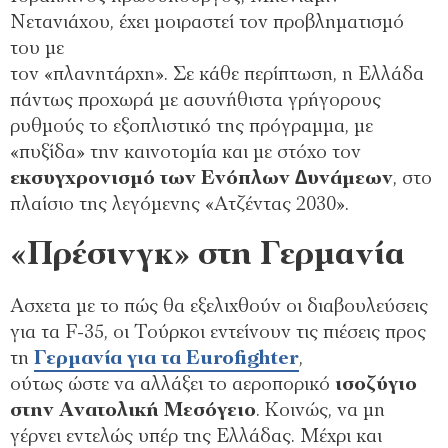
Νετανιάχου, έχει µοιραστεί τον προβληµατισµό
του µε
τον «πλανητάρχη». Σε κάθε περίπτωση, η Ελλάδα
πάντως προχωρά µε ασυνήθιστα γρήγορους
ρυθµούς το εξοπλιστικό της πρόγραµµα, µε
«πυξίδα» την καινοτοµία και µε στόχο τον
εκσυγχρονισµό των Ενόπλων ∆υνάµεων
, στο
πλαίσιο της λεγόµενης «Ατζέντας 2030».
«Πρέσινγκ» στη Γερµανία
Ασχετα µε το πώς θα εξελιχθούν οι διαβουλεύσεις
για τα F-35, οι Τούρκοι εντείνουν τις πιέσεις προς
τη
Γερµανία για τα Eurofighter
,
ούτως ώστε να αλλάξει το αεροπορικό
ισοζύγιο
στην Ανατολική Μεσόγειο
. Κοινώς, να µη
γέρνει εντελώς υπέρ της Ελλάδας. Μέχρι και