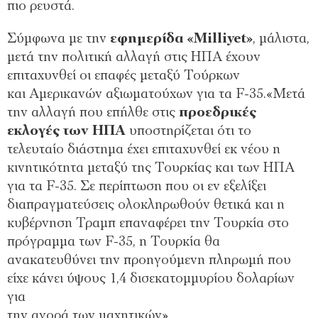
πιο ρευστά.
Σύµφωνα µε την
εφηµερίδα «Milliyet»
, µάλιστα,
µετά την πολιτική αλλαγή στις ΗΠΑ έχουν
επιταχυνθεί οι επαφές µεταξύ Τούρκων
και Αµερικανών αξιωµατούχων για τα F-35.«Μετά
την αλλαγή που επήλθε στις
προεδρικές
εκλογές των ΗΠΑ
υποστηρίζεται ότι το
τελευταίο διάστηµα έχει επιταχυνθεί εκ νέου η
κινητικότητα µεταξύ της Τουρκίας και των ΗΠΑ
για τα F-35. Σε περίπτωση που οι εν εξελίξει
διαπραγµατεύσεις ολοκληρωθούν θετικά και η
κυβέρνηση Τραµπ επαναφέρει την Τουρκία στο
πρόγραµµα των F-35, η Τουρκία θα
ανακατευθύνει την προηγούµενη πληρωµή που
είχε κάνει ύψους 1,4 δισεκατοµµυρίου δολαρίων
για
την αγορά των µαχητικών».