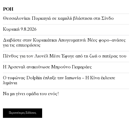
ΡΟΉ
Θεσσαλονίκη: Πυρκαγιά σε χαμηλή βλάστηση στη Σίνδο
Κυριακή 9.8.2026
Διαβάστε στην Κυριακάτικη Απογευματινή: Νέες φορο–ανάσες
για τις επιχειρήσεις
Πένθος για τον Λιονέλ Μέσι: Έφυγε από τη ζωή ο πατέρας του
Η Άρσεναλ ανακοίνωσε Μπρούνο Γκιμαράες
Ο τυφώνας Dolphin έπληξε την Ιαπωνία – H Κίνα έκλεισε
λιμάνια
Να μη γίνει ομάδα του ενός!
Περισσότερες Ειδήσεις