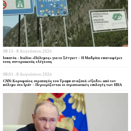
08:13 - 8 Αυγούστου 2026
Ισπανία – Ιταλία: «Πόλεμος» για το Σένγκεν – Η Μαδρίτη επαναφέρει
τους συνοριακούς ελέγχους
08:01 - 8 Αυγούστου 2026
CNN: Κορυφαίος στρατηγός του Τραμπ αναζητά «έξοδο» από τον
πόλεμο στο Ιράν – Περιορίζονται οι στρατιωτικές επιλογές των ΗΠΑ