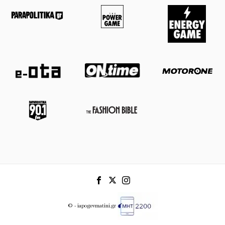
© - iapogevmatini.gr