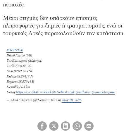
περιοχές.
Μέχρι στιγμής δεν υπάρχουν επίσημες
πληροφορίες για ζημιές ή τραυματισμούς, ενώ οι
τουρκικές Αρχές παρακολουθούν την κατάσταση.
#DEPREM
Büyüklük:5.6 (Ml)
Yer:Battalgazi (Malatya)
Tarih:2026-05-20
Saat:09:00:14 TSİ
Enlem:38.27417 N
Boylam:38.57944 E
Derinlik:7.03 km
Detay:
https://t.co/f4MUmldPsk
@afadbaskanlik
@trthaber
@anadoluajansi
— AFAD Deprem (@DepremDairesi)
May 20, 2026