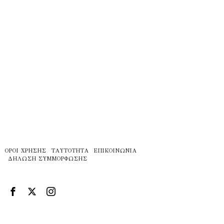
ΌΡΟΙ ΧΡΉΣΗΣ
ΤΑΥΤΌΤΗΤΑ
ΕΠΙΚΟΙΝΩΝΊΑ
ΔΉΛΩΣΗ ΣΥΜΜΌΡΦΩΣΗΣ