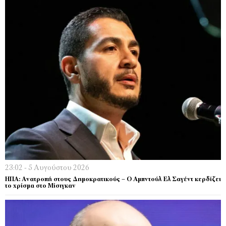
23:02 - 5 Αυγούστου 2026
ΗΠΑ: Ανατροπή στους Δημοκρατικούς – Ο Αμπντούλ Ελ Σαγέντ κερδίζει
το χρίσμα στο Μίσιγκαν