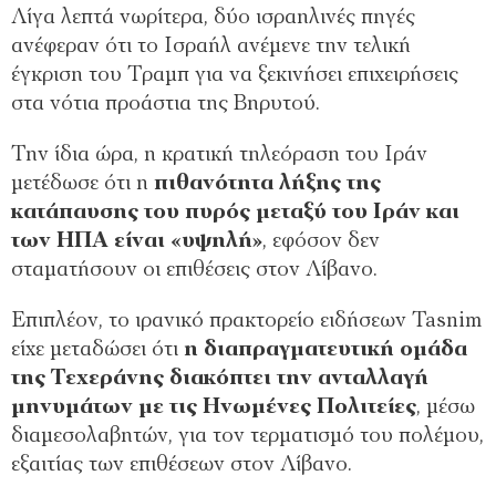
Λίγα λεπτά νωρίτερα, δύο ισραηλινές πηγές
ανέφεραν ότι το Ισραήλ ανέμενε την τελική
έγκριση του Τραμπ για να ξεκινήσει επιχειρήσεις
στα νότια προάστια της Βηρυτού.
Tην ίδια ώρα, η κρατική τηλεόραση του Ιράν
μετέδωσε ότι η
πιθανότητα λήξης της
κατάπαυσης του πυρός μεταξύ του Ιράν και
των ΗΠΑ είναι «υψηλή»
, εφόσον δεν
σταματήσουν οι επιθέσεις στον Λίβανο.
Επιπλέον, το ιρανικό πρακτορείο ειδήσεων Tasnim
είχε μεταδώσει ότι
η διαπραγματευτική ομάδα
της Τεχεράνης διακόπτει την ανταλλαγή
μηνυμάτων με τις Ηνωμένες Πολιτείες
, μέσω
διαμεσολαβητών, για τον τερματισμό του πολέμου,
εξαιτίας των επιθέσεων στον Λίβανο.