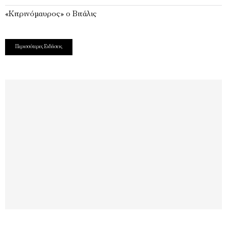
«Κιτρινόμαυρος» ο Βιτάλις
Περισσότερες Ειδήσεις