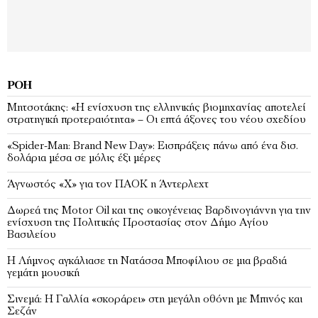
ΡΟΉ
Μητσοτάκης: «Η ενίσχυση της ελληνικής βιομηχανίας αποτελεί
στρατηγική προτεραιότητα» – Οι επτά άξονες του νέου σχεδίου
«Spider-Man: Brand New Day»: Εισπράξεις πάνω από ένα δισ.
δολάρια μέσα σε μόλις έξι μέρες
Άγνωστός «Χ» για τον ΠΑΟΚ η Άντερλεχτ
Δωρεά της Motor Oil και της οικογένειας Βαρδινογιάννη για την
ενίσχυση της Πολιτικής Προστασίας στον Δήμο Αγίου
Βασιλείου
Η Λήμνος αγκάλιασε τη Νατάσσα Μποφίλιου σε μια βραδιά
γεμάτη μουσική
Σινεμά: Η Γαλλία «σκοράρει» στη μεγάλη οθόνη με Μπινός και
Σεζάν