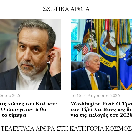
ΣΧΕΤΙΚΑ ΑΡΘΡΑ
ούστου 2026
16:46 - 6 Αυγούστου 2026
τις χώρες του Κόλπου:
Washington Post: Ο Τρα
 Ουάσινγκτον ή θα
τον Τζέι Ντι Βανς ως δ
 το τίμημα
για τις εκλογές του 202
ΤΕΛΕΥΤΑΊΑ ΆΡΘΡΑ ΣΤΗ ΚΑΤΗΓΟΡΊΑ ΚΌΣΜΟΣ