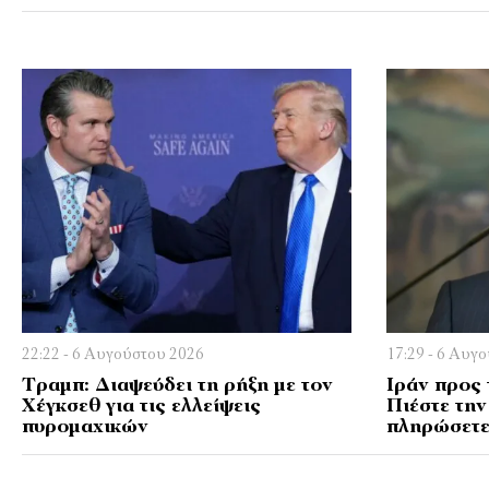
22:22 - 6 Αυγούστου 2026
17:29 - 6 Αυγ
Τραμπ: Διαψεύδει τη ρήξη με τον
Ιράν προς 
Χέγκσεθ για τις ελλείψεις
Πιέστε την
πυρομαχικών
πληρώσετε