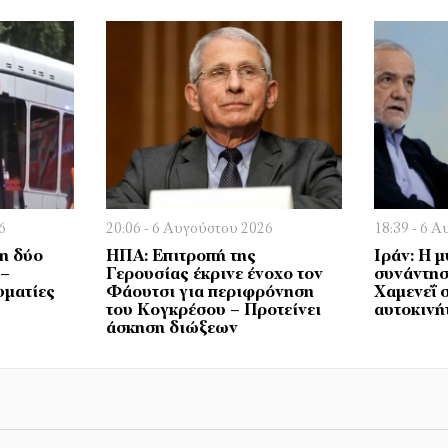
6
20:06 - 6 Αυγούστου 2026
18:39 - 6 
η δύο
ΗΠΑ: Επιτροπή της
Ιράν: Η 
 –
Γερουσίας έκρινε ένοχο τον
συνάντησ
υματίες
Φάουτσι για περιφρόνηση
Χαμενεΐ 
του Κογκρέσου – Προτείνει
αυτοκινή
άσκηση διώξεων