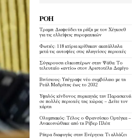
ΡΟΉ
Τραμπ: Διαψεύδει τη ρήξη με τον Χέγκσεθ
για τις ελλείψεις πυρομαχικών
Φωτιές: 118 κτίρια κρίθηκαν ακατάλληλα
μετά τις αυτοψίες στις πληγείσες περιοχές
Σύγκρουση ελικοπτέρων στην Ψάθα: Tο
τελευταίο «αντίο» στον Αριστοτέλη Δαμίγο
Βινίσιους: Υπέγραψε νέο συμβόλαιο με τη
Ρεάλ Μαδρίτης έως το 2032
Υψηλός κίνδυνος πυρκαγιάς την Παρασκευή
σε πολλές περιοχές της χώρας – Δείτε τον
χάρτη
Ολυμπιακός: Τέλος ο Φρανσίσκο Ορτέγκα –
Ανακοινώθηκε από τη Ρίβερ Πλέιτ
Ρήτρα διαφυγής στην Ενέργεια: Τι αλλάζει