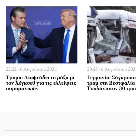
22:22 - 6 Αυγούστου 2026
20:48 - 6 Αυγούστου 202
Τραμπ: Διαψεύδει τη ρήξη με
Γερμανία: Σύγκρουσ
τον Χέγκσεθ για τις ελλείψεις
τραμ στη Βεστφαλία
πυρομαχικών
Τουλάχιστον 30 τρα