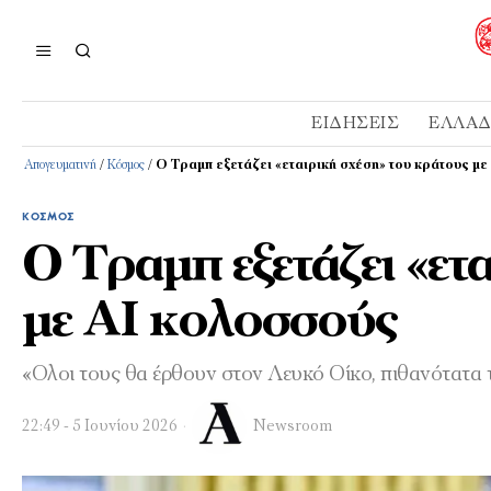
ΕΙΔΉΣΕΙΣ
ΕΛΛΆ
Απογευματινή
/
Κόσμος
/
Ο Τραμπ εξετάζει «εταιρική σχέση» του κράτους μ
ΚΌΣΜΟΣ
Ο Τραμπ εξετάζει «ετ
με ΑΙ κολοσσούς
«Ολοι τους θα έρθουν στον Λευκό Οίκο, πιθανότατα
22:49 - 5 Ιουνίου 2026
Newsroom