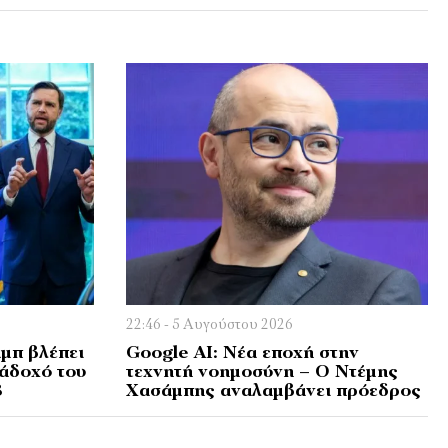
22:46 - 5 Αυγούστου 2026
μπ βλέπει
Google AI: Νέα εποχή στην
ιάδοχό του
τεχνητή νοημοσύνη – Ο Ντέμης
8
Χασάμπης αναλαμβάνει πρόεδρος