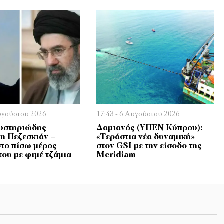
Αυγούστου 2026
17:43 - 6 Αυγούστου 2026
μυστηριώδης
Δαμιανός (ΥΠΕΝ Κύπρου):
η Πεζεσκιάν –
«Τεράστια νέα δυναμική»
στο πίσω μέρος
στον GSI με την είσοδο της
του με φιμέ τζάμια
Meridiam