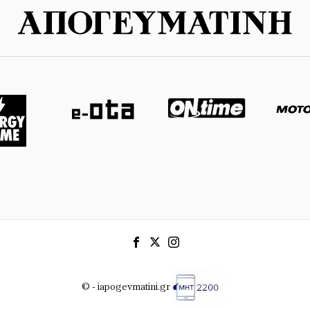
© - iapogevmatini.gr