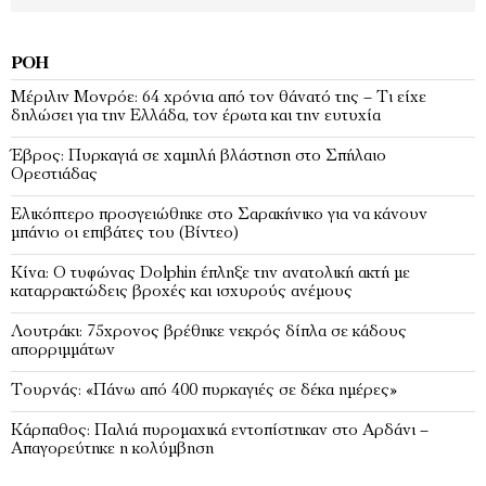
ΡΟΉ
Μέριλιν Μονρόε: 64 χρόνια από τον θάνατό της – Τι είχε
δηλώσει για την Ελλάδα, τον έρωτα και την ευτυχία
Έβρος: Πυρκαγιά σε χαμηλή βλάστηση στο Σπήλαιο
Ορεστιάδας
Ελικόπτερο προσγειώθηκε στο Σαρακήνικο για να κάνουν
μπάνιο οι επιβάτες του (Bίντεο)
Κίνα: Ο τυφώνας Dolphin έπληξε την ανατολική ακτή με
καταρρακτώδεις βροχές και ισχυρούς ανέμους
Λουτράκι: 75χρονος βρέθηκε νεκρός δίπλα σε κάδους
απορριμμάτων
Τουρνάς: «Πάνω από 400 πυρκαγιές σε δέκα ημέρες»
Κάρπαθος: Παλιά πυρομαχικά εντοπίστηκαν στο Αρδάνι –
Απαγορεύτηκε η κολύμβηση