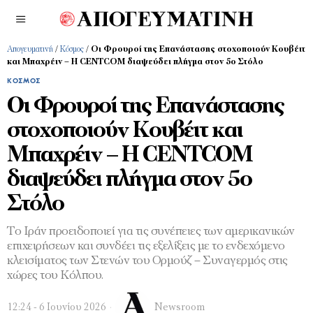
Απογευματινή
/
Κόσμος
/
Οι Φρουροί της Επανάστασης στοχοποιούν Κουβέιτ
και Μπαχρέιν – Η CENTCOM διαψεύδει πλήγμα στον 5ο Στόλο
ΚΌΣΜΟΣ
Οι Φρουροί της Επανάστασης
στοχοποιούν Κουβέιτ και
Μπαχρέιν – Η CENTCOM
διαψεύδει πλήγμα στον 5ο
Στόλο
Το Ιράν προειδοποιεί για τις συνέπειες των αμερικανικών
επιχειρήσεων και συνδέει τις εξελίξεις με το ενδεχόμενο
κλεισίματος των Στενών του Ορμούζ – Συναγερμός στις
χώρες του Κόλπου.
12:24 - 6 Ιουνίου 2026
Newsroom