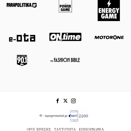
© - iapogevmatini.gr
ΌΡΟΙ ΧΡΉΣΗΣ
ΤΑΥΤΌΤΗΤΑ
ΕΠΙΚΟΙΝΩΝΊΑ