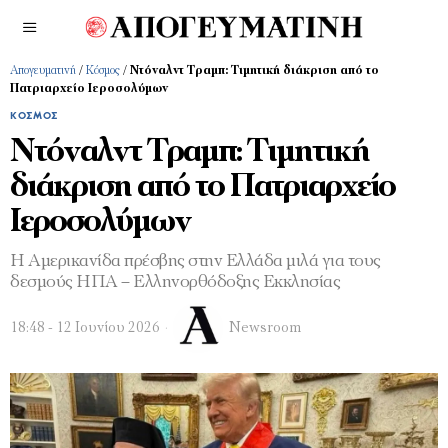
Απογευματινή
/
Κόσμος
/
Ντόναλντ Τραμπ: Τιμητική διάκριση από το
Πατριαρχείο Ιεροσολύμων
ΚΌΣΜΟΣ
Ντόναλντ Τραμπ: Τιμητική
διάκριση από το Πατριαρχείο
Ιεροσολύμων
Η Αμερικανίδα πρέσβης στην Ελλάδα μιλά για τους
δεσμούς ΗΠΑ – Ελληνορθόδοξης Εκκλησίας
18:48 - 12 Ιουνίου 2026
Newsroom