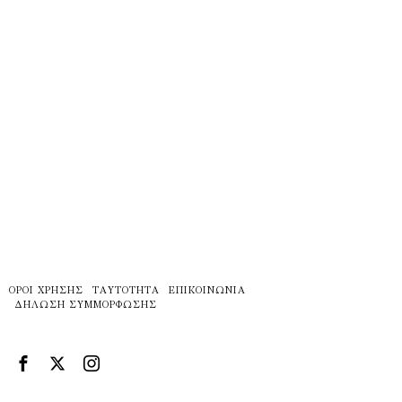
ΌΡΟΙ ΧΡΉΣΗΣ
ΤΑΥΤΌΤΗΤΑ
ΕΠΙΚΟΙΝΩΝΊΑ
ΔΉΛΩΣΗ ΣΥΜΜΌΡΦΩΣΗΣ