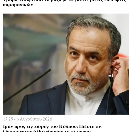
Τραμπ: Διαψεύδει τη ρήξη με Χέγκσεθ για τις ελλείψεις
πυρομαχικών
17:29 - 6 Αυγούστου 2026
Ιράν προς τις χώρες του Κόλπου: Πιέστε την
Ουάσινγκτον ή θα πληρώσετε το τίμημα