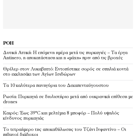
ΡΟΉ
Δυτική Αττική: Η επόμενη ημέρα μετά τις πυρκαγιές – Τα έργα
Antinero, η αποκατάσταση και η «μάχη» πριν από τις βροχές
Θρίλερ στον Λυκαβηττό: Εντοπίστηκε σορός σε σπηλιά κοντά
στο εκκλησάκι των Αγίων Ισιδώρων
Τα 10 καλύτερα πανηγύρια του Δεκαπενταύγουστου
Ρωσία: Πυρκαγιά σε διυλιστήριο μετά από ουκρανική επίθεση με
drones
Καιρός: Έως 39°C και μελτέμια 8 μποφόρ – Πολύ υψηλός
κίνδυνος πυρκαγιάς
Το τετραήμερο της αποκαθήλωσης του Τζάνι Ινφαντίνο – Οι
πιθανοί διάδοχοι