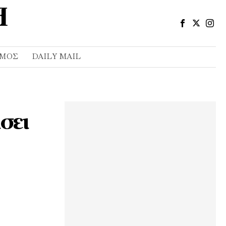
ΣΜΌΣ
DAILY MAIL
σει