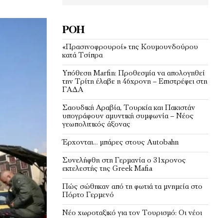
ΡΟΉ
«Πρασινοφρουροί» της Κουμουνδούρου
κατά Τσίπρα
Υπόθεση Marfin: Προθεσμία να απολογηθεί
την Τρίτη έλαβε η 46χρονη – Επιστρέφει στη
ΓΑΔΑ
Σαουδική Αραβία, Τουρκία και Πακιστάν
υπογράφουν αμυντική συμφωνία – Νέος
γεωπολιτικός άξονας
Έρχονται… μπάρες στους Autobahn
Συνελήφθη στη Γερμανία ο 31χρονος
εκτελεστής της Greek Mafia
Πώς σώθηκαν από τη φωτιά τα μνημεία στο
Πόρτο Γερμενό
Νέο χωροταξικό για τον Τουρισμό: Οι νέοι