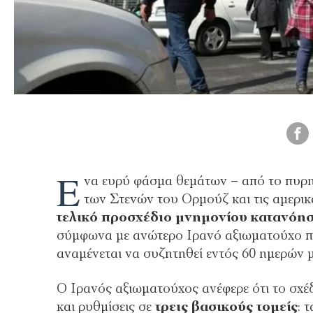
Έ
να ευρύ φάσμα θεμάτων – από το πυρη
των Στενών του Ορμούζ και τις αμερικα
τελικό προσχέδιο μνημονίου κατανόη
σύμφωνα με ανώτερο Ιρανό αξιωματούχο πο
αναμένεται να συζητηθεί εντός 60 ημερών 
Ο Ιρανός αξιωματούχος ανέφερε ότι το σχέ
και ρυθμίσεις σε
τρεις βασικούς τομείς
: 