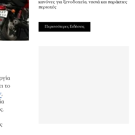
κανόνες για ξενοδοχεία, νησιά και παράκτιες
περιοχές
Περισσότερες Ειδήσεις
ργία
ι το
ν
,
ία
ς.
ς