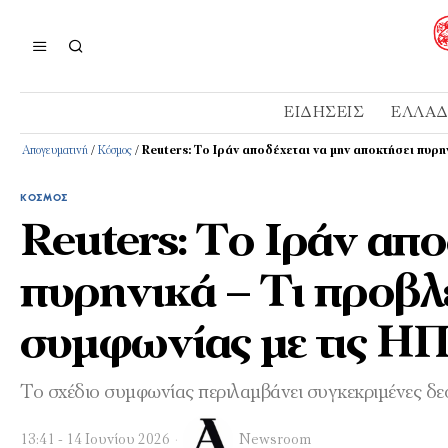
ΕΙΔΉΣΕΙΣ
ΕΛΛΆ
Απογευματινή
/
Κόσμος
/
Reuters: Το Ιράν αποδέχεται να μην αποκτήσει πυρ
ΚΌΣΜΟΣ
Reuters: Το Ιράν απο
πυρηνικά – Τι προβλ
συμφωνίας με τις Η
Το σχέδιο συμφωνίας περιλαμβάνει συγκεκριμένες δεσμ
13:41 - 14 Ιουνίου 2026
Newsroom