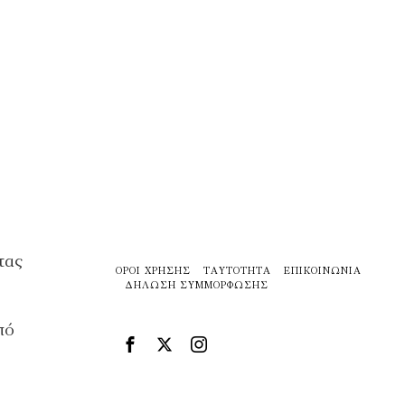
τας
ΌΡΟΙ ΧΡΉΣΗΣ
ΤΑΥΤΌΤΗΤΑ
ΕΠΙΚΟΙΝΩΝΊΑ
ΔΉΛΩΣΗ ΣΥΜΜΌΡΦΩΣΗΣ
πό