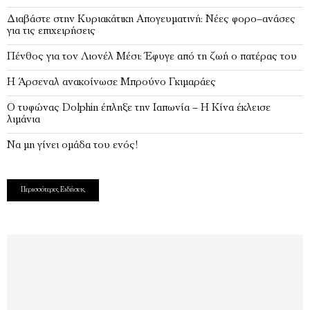
Διαβάστε στην Κυριακάτικη Απογευματινή: Νέες φορο–ανάσες
για τις επιχειρήσεις
Πένθος για τον Λιονέλ Μέσι: Έφυγε από τη ζωή ο πατέρας του
Η Άρσεναλ ανακοίνωσε Μπρούνο Γκιμαράες
Ο τυφώνας Dolphin έπληξε την Ιαπωνία – H Κίνα έκλεισε
λιμάνια
Να μη γίνει ομάδα του ενός!
Περισσότερες Ειδήσεις