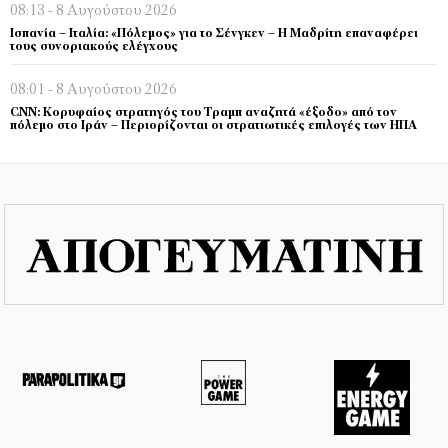
08:13 - 8 Αυγούστου 2026
Ισπανία – Ιταλία: «Πόλεμος» για το Σένγκεν – Η Μαδρίτη επαναφέρει
τους συνοριακούς ελέγχους
08:01 - 8 Αυγούστου 2026
CNN: Κορυφαίος στρατηγός του Τραμπ αναζητά «έξοδο» από τον
πόλεμο στο Ιράν – Περιορίζονται οι στρατιωτικές επιλογές των ΗΠΑ