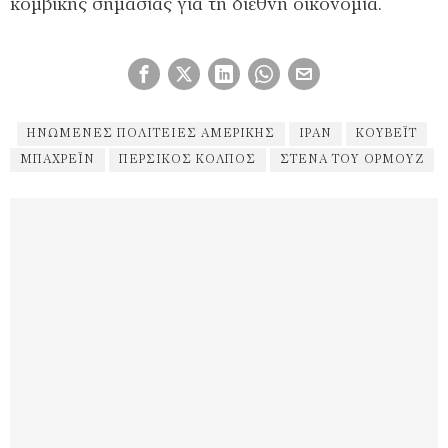
κομβικής σημασίας για τη διεθνή οικονομία.
ΗΝΩΜΈΝΕΣ ΠΟΛΙΤΕΊΕΣ ΑΜΕΡΙΚΉΣ
ΙΡΑΝ
ΚΟΥΒΈΙΤ
ΜΠΑΧΡΈΙΝ
ΠΕΡΣΙΚΌΣ ΚΌΛΠΟΣ
ΣΤΕΝΆ ΤΟΥ ΟΡΜΟΎΖ