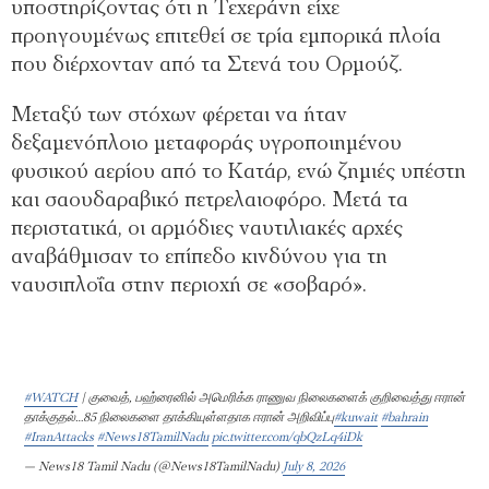
υποστηρίζοντας ότι η Τεχεράνη είχε
προηγουμένως επιτεθεί σε τρία εμπορικά πλοία
που διέρχονταν από τα Στενά του Ορμούζ.
Μεταξύ των στόχων φέρεται να ήταν
δεξαμενόπλοιο μεταφοράς υγροποιημένου
φυσικού αερίου από το Κατάρ, ενώ ζημιές υπέστη
και σαουδαραβικό πετρελαιοφόρο. Μετά τα
περιστατικά, οι αρμόδιες ναυτιλιακές αρχές
αναβάθμισαν το επίπεδο κινδύνου για τη
ναυσιπλοΐα στην περιοχή σε «σοβαρό».
#WATCH
| குவைத், பஹ்ரைனில் அமெரிக்க ராணுவ நிலைகளைக் குறிவைத்து ஈரான்
தாக்குதல்…85 நிலைகளை தாக்கியுள்ளதாக ஈரான் அறிவிப்பு
#kuwait
#bahrain
#IranAttacks
#News18TamilNadu
pic.twitter.com/qbQzLq4iDk
— News18 Tamil Nadu (@News18TamilNadu)
July 8, 2026