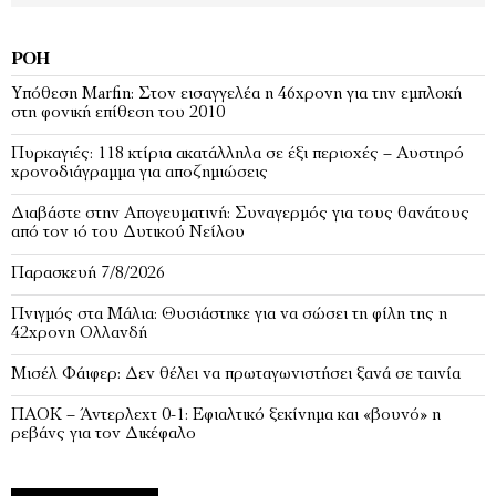
ΡΟΉ
Υπόθεση Marfin: Στον εισαγγελέα η 46χρονη για την εμπλοκή
στη φονική επίθεση του 2010
Πυρκαγιές: 118 κτίρια ακατάλληλα σε έξι περιοχές – Αυστηρό
χρονοδιάγραμμα για αποζημιώσεις
Διαβάστε στην Απογευματινή: Συναγερμός για τους θανάτους
από τον ιό του Δυτικού Νείλου
Παρασκευή 7/8/2026
Πνιγμός στα Μάλια: Θυσιάστηκε για να σώσει τη φίλη της η
42χρονη Ολλανδή
Μισέλ Φάιφερ: Δεν θέλει να πρωταγωνιστήσει ξανά σε ταινία
ΠΑΟΚ – Άντερλεχτ 0-1: Εφιαλτικό ξεκίνημα και «βουνό» η
ρεβάνς για τον Δικέφαλο