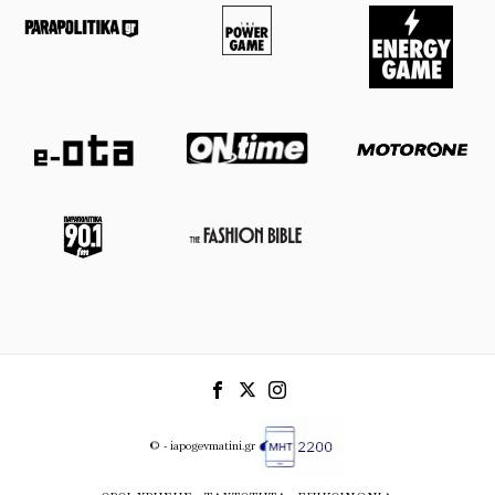
© - iapogevmatini.gr