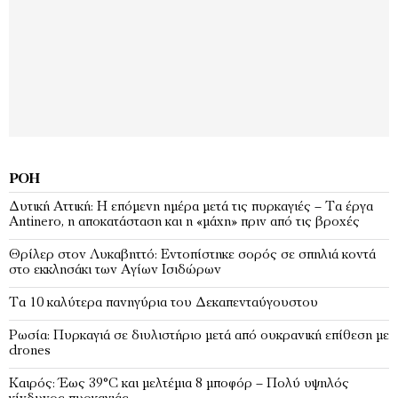
ΡΟΉ
Δυτική Αττική: Η επόμενη ημέρα μετά τις πυρκαγιές – Τα έργα
Antinero, η αποκατάσταση και η «μάχη» πριν από τις βροχές
Θρίλερ στον Λυκαβηττό: Εντοπίστηκε σορός σε σπηλιά κοντά
στο εκκλησάκι των Αγίων Ισιδώρων
Τα 10 καλύτερα πανηγύρια του Δεκαπενταύγουστου
Ρωσία: Πυρκαγιά σε διυλιστήριο μετά από ουκρανική επίθεση με
drones
Καιρός: Έως 39°C και μελτέμια 8 μποφόρ – Πολύ υψηλός