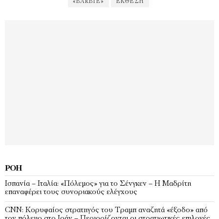
«BARBIE»
ΈΚΘΕΣΗ
ΡΟΉ
Ισπανία – Ιταλία: «Πόλεμος» για το Σένγκεν – Η Μαδρίτη
επαναφέρει τους συνοριακούς ελέγχους
CNN: Κορυφαίος στρατηγός του Τραμπ αναζητά «έξοδο» από
τον πόλεμο στο Ιράν – Περιορίζονται οι στρατιωτικές επιλογές