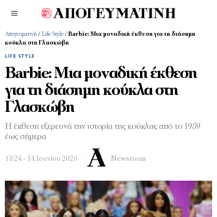
Απογευματινή
/
Life Style
/
Barbie: Μια μοναδική έκθεση για τη διάσημη
κούκλα στη Γλασκώβη
LIFE STYLE
Barbie: Μια μοναδική έκθεση
για τη διάσημη κούκλα στη
Γλασκώβη
H έκθεση εξερευνά την ιστορία της κούκλας από το 1959
έως σήμερα
13:24 - 14 Ιουνίου 2026
Newsroom