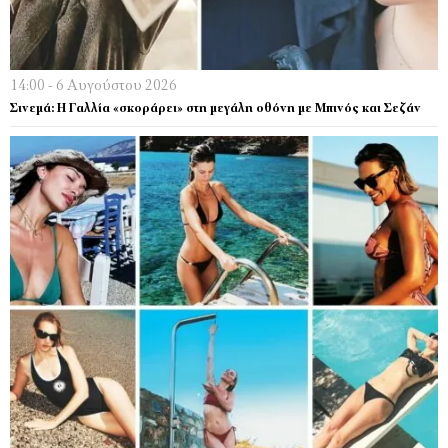
14:00 - 6 Αυγούστου 2026
Σινεμά: Η Γαλλία «σκοράρει» στη μεγάλη οθόνη με Μπινός και Σεζάν