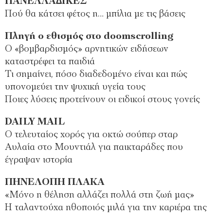
ΠΑΝΕΛΛΑ∆ΙΚΕΣ
Πού θα κάτσει φέτος η… µπίλια µε τις βάσεις
Πληγή ο εθισµός στο doomscrolling
Ο «βοµβαρδισµός» αρνητικών ειδήσεων
καταστρέφει τα παιδιά
Τι σηµαίνει, πόσο διαδεδοµένο είναι και πώς
υπονοµεύει την ψυχική υγεία τους
Ποιες λύσεις προτείνουν οι ειδικοί στους γονείς
DAILY MAIL
Ο τελευταίος χορός για οκτώ σούπερ σταρ
Αυλαία στο Μουντιάλ για παικταράδες που
έγραψαν ιστορία
ΠΗΝΕΛΟΠΗ ΠΛΑΚΑ
«Μόνο η θέληση αλλάζει πολλά στη ζωή µας»
Η ταλαντούχα ηθοποιός µιλά για την καριέρα της