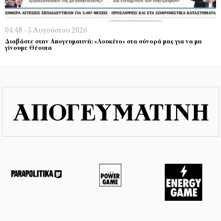
04:48 - 5 Αυγούστου 2026
Διαβάστε στην Απογευματινή: «Λουκέτο» στα σύνορά μας για να μη
γίνουμε Θέουτα