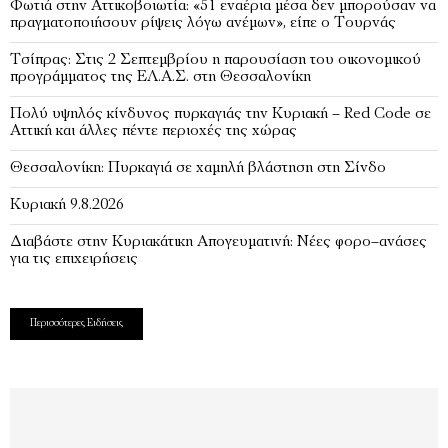
Φωτιά στην Αττικοβοιωτία: «51 εναέρια μέσα δεν μπορούσαν να
πραγματοποιήσουν ρίψεις λόγω ανέμων», είπε ο Τουρνάς
Τσίπρας: Στις 2 Σεπτεμβρίου η παρουσίαση του οικονομικού
προγράμματος της ΕΛ.Α.Σ. στη Θεσσαλονίκη
Πολύ υψηλός κίνδυνος πυρκαγιάς την Κυριακή – Red Code σε
Αττική και άλλες πέντε περιοχές της χώρας
Θεσσαλονίκη: Πυρκαγιά σε χαμηλή βλάστηση στη Σίνδο
Κυριακή 9.8.2026
Διαβάστε στην Κυριακάτικη Απογευματινή: Νέες φορο–ανάσες
για τις επιχειρήσεις
Περισσότερες Ειδήσεις