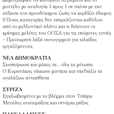
∆ηµογραφικό να καθορίζει τα βήµατα και το
µοντέλο µε αναλογία 1 προς 1 σε σχέση µε την
αύξηση του προσδόκιµου ζωής να κερδίζει έδαφος
0 Ποιες κατηγορίες δεν επηρεάζονται καθόλου
από το µελλοντικό πλάνο και τι δείχνουν οι
κρίσιµες µελέτες του ΟΟΣΑ για τις επόµενες γενιές
– Προσωρινή λήξη συναγερµού για χιλιάδες
εργαζόµενους
ΝΕΑ ∆ΗΜΟΚΡΑΤΙΑ
Συσπείρωση και µάχες σε… όλα τα µέτωπα
Ο Κυρανάκης σήκωσε µανίκια και σχεδιάζει τη
«γαλάζια» αντεπίθεση
ΣΥΡΙΖΑ
Εγκλωβισµένοι µε το βλέµµα στον Τσίπρα
Μεγάλες αναταράξεις και σενάρια ρήξης