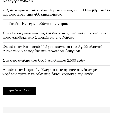
Καλογερόπουλου
«Εξοικονομώ – Επιχειρώ»: Παράταση έως τις 30 Νοεμβρίου για
περισσότερες από 400 επιχειρήσεις
Το Γουέστ Εντ έγινε «ζώνη των ζόμπι»
Στον Εισαγγελέα πιλότος και ιδιοκτήτης του ελικοπτέρου που
προσγειώθηκε στο Σαρακήνικο της Μήλου
Φωτιά στον Κουβαρά: 112 για εκκένωση του Αγ. Στυλιανού –
Διακοπή κυκλοφορίας στη Λεωφόρο Λαυρίου
Στο φως άγαλμα του θεού Ασκληπιού 2.500 ετών
Αυτιάς στην Κομισιόν: Έλεγχοι στις αγορές ακινήτων με
κεφάλαια τρίτων χωρών στις διασυνοριακές περιοχές
Περισσότερες Ειδήσεις