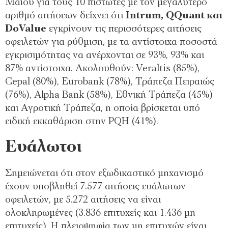
Μαΐου για τους 10 πιστωτές με τον μεγαλύτερο
αριθμό αιτήσεων δείχνει ότι
Intrum, QQuant και
DoValue
εγκρίνουν τις περισσότερες αιτήσεις
οφειλετών για ρύθμιση, με τα αντίστοιχα ποσοστά
εγκρισιμότητας να ανέρχονται σε 93%, 93% και
87% αντίστοιχα. Ακολουθούν:
Veraltis
(85%),
Cepal
(80%),
Eurobank
(78%), Τράπεζα Πειραιώς
(76%),
Alpha Bank
(58%), Εθνική Τράπεζα (45%)
και Αγροτική Τράπεζα, η οποία βρίσκεται υπό
ειδική εκκαθάριση στην
PQH
(41%).
Ευάλωτοι
Σημειώνεται ότι στον εξωδικαστικό μηχανισμό
έχουν υποβληθεί 7.577 αιτήσεις ευάλωτων
οφειλετών, με 5.272 αιτήσεις να είναι
ολοκληρωμένες (3.836 επιτυχείς και 1.436 μη
επιτυχείς). Η πλειοψηφία των μη επιτυχών είναι