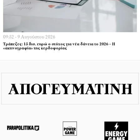
09:52 - 9 Αυγούστου 2026
Τράπεζες: 15 δισ. ευρώ ο στόχος για νέα δάνεια το 2026 – Η
«ακτινογραφία» της κερδοφορίας