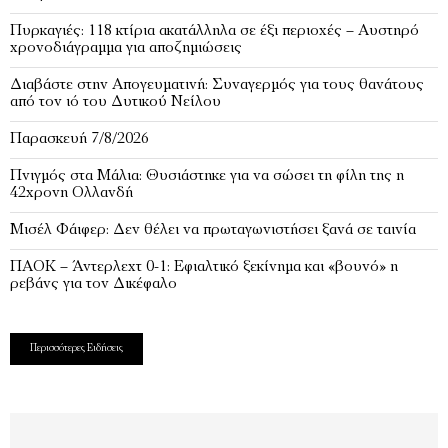
Πυρκαγιές: 118 κτίρια ακατάλληλα σε έξι περιοχές – Αυστηρό
χρονοδιάγραμμα για αποζημιώσεις
Διαβάστε στην Απογευματινή: Συναγερμός για τους θανάτους
από τον ιό του Δυτικού Νείλου
Παρασκευή 7/8/2026
Πνιγμός στα Μάλια: Θυσιάστηκε για να σώσει τη φίλη της η
42χρονη Ολλανδή
Μισέλ Φάιφερ: Δεν θέλει να πρωταγωνιστήσει ξανά σε ταινία
ΠΑΟΚ – Άντερλεχτ 0-1: Εφιαλτικό ξεκίνημα και «βουνό» η
ρεβάνς για τον Δικέφαλο
Περισσότερες Ειδήσεις