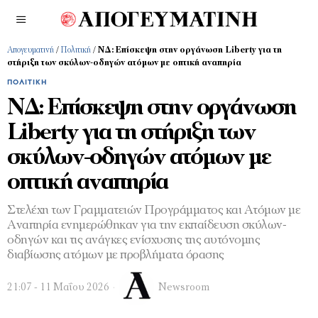
Απογευματινή
/
Πολιτική
/
ΝΔ: Επίσκεψη στην οργάνωση Liberty για τη
στήριξη των σκύλων-οδηγών ατόμων με οπτική αναπηρία
ΠΟΛΙΤΙΚΉ
ΝΔ: Επίσκεψη στην οργάνωση
Liberty για τη στήριξη των
σκύλων-οδηγών ατόμων με
οπτική αναπηρία
Στελέχη των Γραμματειών Προγράμματος και Ατόμων με
Αναπηρία ενημερώθηκαν για την εκπαίδευση σκύλων-
οδηγών και τις ανάγκες ενίσχυσης της αυτόνομης
διαβίωσης ατόμων με προβλήματα όρασης
21:07 - 11 Μαΐου 2026
Newsroom