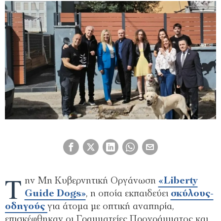
Τ
ην Μη Κυβερνητική Οργάνωση
«Liberty
Guide Dogs»
, η οποία εκπαιδεύει
σκύλους-
οδηγούς
για άτομα με οπτική αναπηρία,
επισκέφθηκαν οι Γραμματείες Προγράμματος και