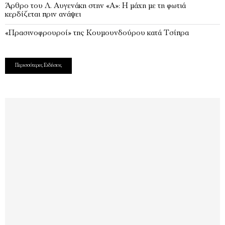
Άρθρο του Λ. Αυγενάκη στην «Α»: Η μάχη με τη φωτιά
κερδίζεται πριν ανάψει
«Πρασινοφρουροί» της Κουμουνδούρου κατά Τσίπρα
Περισσότερες Ειδήσεις