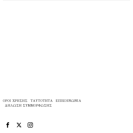
ΌΡΟΙ ΧΡΉΣΗΣ
ΤΑΥΤΌΤΗΤΑ
ΕΠΙΚΟΙΝΩΝΊΑ
ΔΉΛΩΣΗ ΣΥΜΜΌΡΦΩΣΗΣ