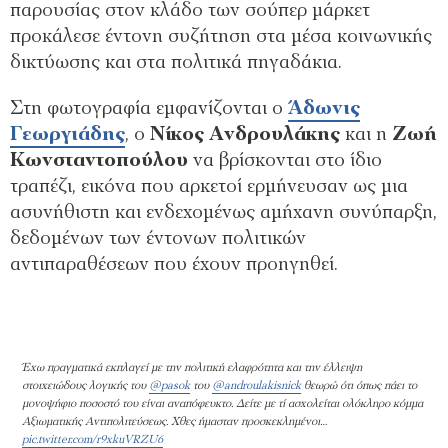
παρουσίας στον κλάδο των σούπερ μάρκετ
προκάλεσε έντονη συζήτηση στα μέσα κοινωνικής
δικτύωσης και στα πολιτικά πηγαδάκια.
Στη φωτογραφία εμφανίζονται ο
Άδωνις
Γεωργιάδης
, ο
Νίκος Ανδρουλάκης
και η
Ζωή
Κωνσταντοπούλου
να βρίσκονται στο ίδιο
τραπέζι, εικόνα που αρκετοί ερμήνευσαν ως μια
ασυνήθιστη και ενδεχομένως αμήχανη συνύπαρξη,
δεδομένων των έντονων πολιτικών
αντιπαραθέσεων που έχουν προηγηθεί.
Έχω πραγματικά εκπλαγεί με την πολιτική ελαφρότητα και την έλλειψη
στοιχειώδους λογικής του
@pasok
του
@androulakisnick
θεωρώ ότι όπως πάει το
μονοψήφιο ποσοστό του είναι αναπόφευκτο. Δείτε με τί ασχολείται ολόκληρο κόμμα
Αξιωματικής Αντιπολιτεύσεως. Χθες ήμασταν προσκεκλημένοι…
pic.twitter.com/r9xkuVRZU6