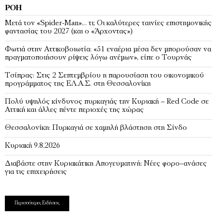
ΡΟΉ
Μετά τον «Spider-Man»… τι; Oι καλύτερες ταινίες επιστημονικής
φαντασίας του 2027 (και ο «Άρχοντας»)
Φωτιά στην Αττικοβοιωτία: «51 εναέρια μέσα δεν μπορούσαν να
πραγματοποιήσουν ρίψεις λόγω ανέμων», είπε ο Τουρνάς
Τσίπρας: Στις 2 Σεπτεμβρίου η παρουσίαση του οικονομικού
προγράμματος της ΕΛ.Α.Σ. στη Θεσσαλονίκη
Πολύ υψηλός κίνδυνος πυρκαγιάς την Κυριακή – Red Code σε
Αττική και άλλες πέντε περιοχές της χώρας
Θεσσαλονίκη: Πυρκαγιά σε χαμηλή βλάστηση στη Σίνδο
Κυριακή 9.8.2026
Διαβάστε στην Κυριακάτικη Απογευματινή: Νέες φορο–ανάσες
για τις επιχειρήσεις
Περισσότερες Ειδήσεις