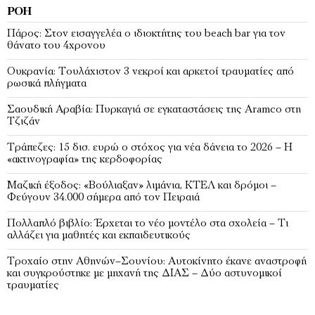
ΡΟΉ
Πάρος: Στον εισαγγελέα ο ιδιοκτήτης του beach bar για τον
θάνατο του 4χρονου
Ουκρανία: Τουλάχιστον 3 νεκροί και αρκετοί τραυματίες από
ρωσικά πλήγματα
Σαουδική Αραβία: Πυρκαγιά σε εγκαταστάσεις της Aramco στη
Τζιζάν
Τράπεζες: 15 δισ. ευρώ ο στόχος για νέα δάνεια το 2026 – Η
«ακτινογραφία» της κερδοφορίας
Μαζική έξοδος: «Βούλιαξαν» λιμάνια, ΚΤΕΛ και δρόμοι –
Φεύγουν 34.000 σήμερα από τον Πειραιά
Πολλαπλό βιβλίο: Έρχεται το νέο μοντέλο στα σχολεία – Τι
αλλάζει για μαθητές και εκπαιδευτικούς
Τροχαίο στην Αθηνών–Σουνίου: Αυτοκίνητο έκανε αναστροφή
και συγκρούστηκε με μηχανή της ΔΙΑΣ – Δύο αστυνομικοί
τραυματίες