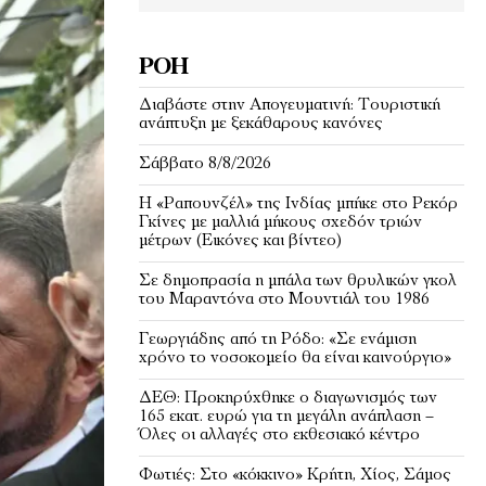
ΡΟΉ
Διαβάστε στην Απογευματινή: Τουριστική
ανάπτυξη με ξεκάθαρους κανόνες
Σάββατο 8/8/2026
Η «Ραπουνζέλ» της Ινδίας μπήκε στο Ρεκόρ
Γκίνες με μαλλιά μήκους σχεδόν τριών
μέτρων (Εικόνες και βίντεο)
Σε δημοπρασία η μπάλα των θρυλικών γκολ
του Μαραντόνα στο Μουντιάλ του 1986
Γεωργιάδης από τη Ρόδο: «Σε ενάμιση
χρόνο το νοσοκομείο θα είναι καινούργιο»
ΔΕΘ: Προκηρύχθηκε ο διαγωνισμός των
165 εκατ. ευρώ για τη μεγάλη ανάπλαση –
Όλες οι αλλαγές στο εκθεσιακό κέντρο
Φωτιές: Στο «κόκκινο» Κρήτη, Χίος, Σάμος