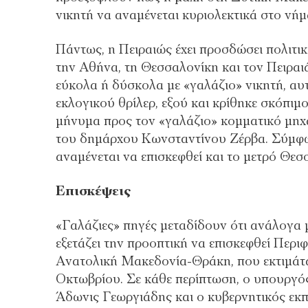
νικητή να αναμένεται κυριολεκτικά στο νήμ
Πάντως, η Πειραιώς έχει προσδώσει πολιτι
την Αθήνα, τη Θεσσαλονίκη και τον Πειραι
εύκολα ή δύσκολα με «γαλάζιο» νικητή, αυ
εκλογικού θρίλερ, εξού και κρίθηκε σκόπιμ
μήνυμα προς τον «γαλάζιο» κομματικό μηχα
του δημάρχου Κωνσταντίνου Ζέρβα. Σύμφω
αναμένεται να επισκεφθεί και το μετρό Θεσ
Επισκέψεις
«Γαλάζιες» πηγές μεταδίδουν ότι ανάλογα
εξετάζει την προοπτική να επισκεφθεί Περιφ
Ανατολική Μακεδονία-Θράκη, που εκτιμάτα
Οκτωβρίου. Σε κάθε περίπτωση, ο υπουργό
Άδωνις Γεωργιάδης και ο κυβερνητικός ε