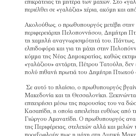
επικράτειας τη μητέρα των μαχών. Στο «γαλά
περιέλθει σε «γαλάζια» χέρια, ακόμη και α
Ακολούθως, ο πρωθυπουργός μετέβη στην Κ
περιφερειάρχη Πελοποννήσου, Δημήτρη Πτω
τη χαμηλή αναγνωρισιμότητά του. Πάντως,
ελπιδοφόρα και για τη μάχη στην Πελοπόνν
κόμμα της Νέας Δημοκρατίας, καθώς εκτιμ
«γαλάζιου» αντάρτη, Πέτρου Τατούλη, δεν έ
πολύ πιθανή πρωτιά του Δημήτρη Πτωχού σ
Σε αυτό το πλαίσιο, ο πρωθυπουργός βγαίν
Μακεδονία και τη Θεσσαλονίκη. Ξεκινώντ
επιχειρήσει μέσω της παρουσίας του να δώ
Κασαπίδη, η οποία απειλείται ευθέως από 
Γιώργου Αμανατίδη. Ο πρωθυπουργός αναμ
της Περιφέρειας, στελεχών αλλά και μελών 
προεξοφλούν πως η μάχη στη Δυτική Μακεδ