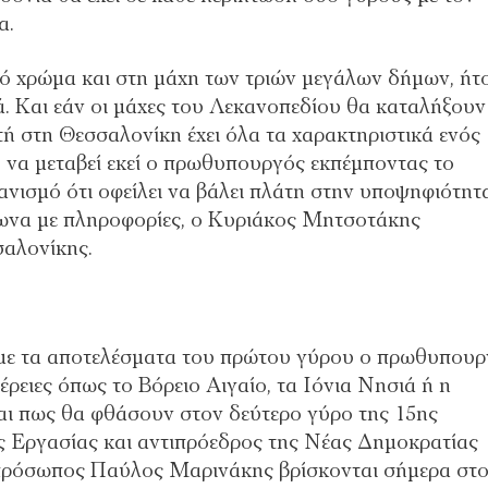
α.
κό χρώμα και στη μάχη των τριών μεγάλων δήμων, ήτο
ά. Και εάν οι μάχες του Λεκανοπεδίου θα καταλήξουν
τή στη Θεσσαλονίκη έχει όλα τα χαρακτηριστικά ενός
ο να μεταβεί εκεί ο πρωθυπουργός εκπέμποντας το
νισμό ότι οφείλει να βάλει πλάτη στην υποψηφιότητ
να με πληροφορίες, ο Κυριάκος Μητσοτάκης
σαλονίκης.
 με τα αποτελέσματα του πρώτου γύρου ο πρωθυπουρ
έρειες όπως το Βόρειο Αιγαίο, τα Ιόνια Νησιά ή η
ι πως θα φθάσουν στον δεύτερο γύρο της 15ης
ς Εργασίας και αντιπρόεδρος της Νέας Δημοκρατίας
κπρόσωπος Παύλος Μαρινάκης βρίσκονται σήμερα στ