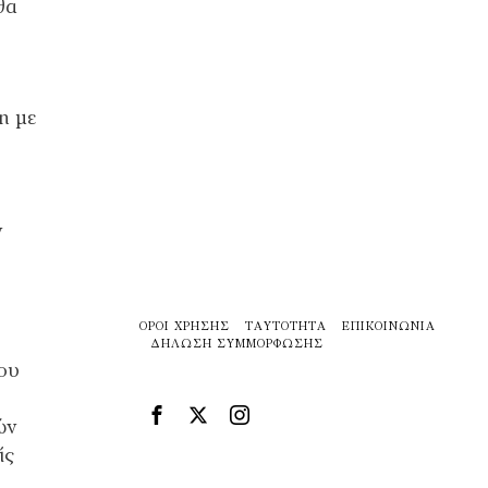
θα
η με
ν
ΌΡΟΙ ΧΡΉΣΗΣ
ΤΑΥΤΌΤΗΤΑ
ΕΠΙΚΟΙΝΩΝΊΑ
ΔΉΛΩΣΗ ΣΥΜΜΌΡΦΩΣΗΣ
ου
ών
ίς