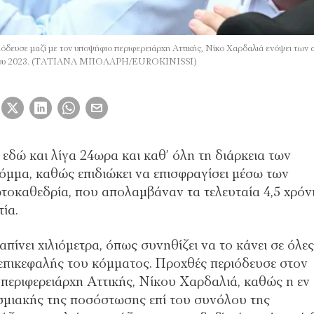
ευσε μαζί με τον υποψήφιο περιφερειάρχη Αττικής, Νίκο Χαρδαλιά ενόψει των α
βρίου 2023. (ΤΑΤΙΑΝΑ ΜΠΟΛΑΡΗ/EUROKINISSI)
 εδώ και λίγα 24ωρα και καθ’ όλη τη διάρκεια των
μμα, καθώς επιδιώκει να επισφραγίσει μέσω των
τοκαθεδρία, που απολαμβάναν τα τελευταία 4,5 χρόν
ία.
ίνει χιλιόμετρα, όπως συνηθίζει να το κάνει σε όλες
ς επικεφαλής του κόμματος. Προχθές περιόδευσε στον
περιφερειάρχη Αττικής, Νίκου Χαρδαλιά, καθώς η εν
σμιακής της ποσόστωσης επί του συνόλου της