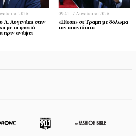
Αυγούστου 2026
09:41 - 7 Αυγούστου 2026
υ Λ. Αυγενάκη στην
«Πίεση» σε Τραμπ με δόλωμα
χη με τη φωτιά
την αιωνιότητα
αι πριν ανάψει