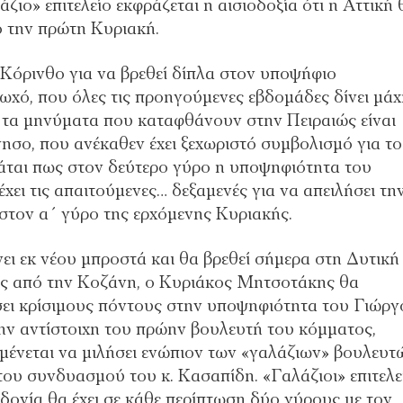
ζιο» επιτελείο εκφράζεται η αισιοδοξία ότι η Αττική 
πό την πρώτη Κυριακή.
όρινθο για να βρεθεί δίπλα στον υποψήφιο
χό, που όλες τις προηγούμενες εβδομάδες δίνει μάχ
 τα μηνύματα που καταφθάνουν στην Πειραιώς είναι
ησο, που ανέκαθεν έχει ξεχωριστό συμβολισμό για το
άται πως στον δεύτερο γύρο η υποψηφιότητα του
χει τις απαιτούμενες… δεξαμενές για να απειλήσει τη
τον α΄ γύρο της ερχόμενης Κυριακής.
ει εκ νέου μπροστά και θα βρεθεί σήμερα στη Δυτική
ας από την Κοζάνη, ο Κυριάκος Μητσοτάκης θα
σει κρίσιμους πόντους στην υποψηφιότητα του Γιώργ
την αντίστοιχη του πρώην βουλευτή του κόμματος,
ένεται να μιλήσει ενώπιον των «γαλάζιων» βουλευτ
του συνδυασμού του κ. Κασαπίδη. «Γαλάζιοι» επιτελε
ονία θα έχει σε κάθε περίπτωση δύο γύρους με τον