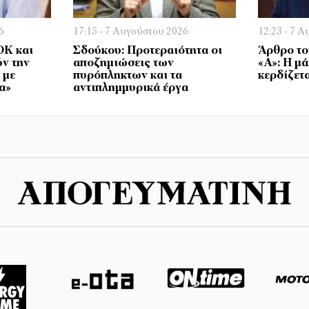
6
17:15 - 7 Αυγούστου 2026
12:23 - 7 
ΟΚ και
Σδούκου: Προτεραιότητα οι
Άρθρο το
ν την
αποζημιώσεις των
«Α»: Η μά
 με
πυρόπληκτων και τα
κερδίζετ
α»
αντιπλημμυρικά έργα