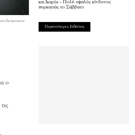
και Ικαρία – Πολύ υψηλός κίνδυνος
πυρκαγιάς το Σάββατο
υτοδιοικητικών
Περισσότερες Ειδήσεις
ια ο
 τις