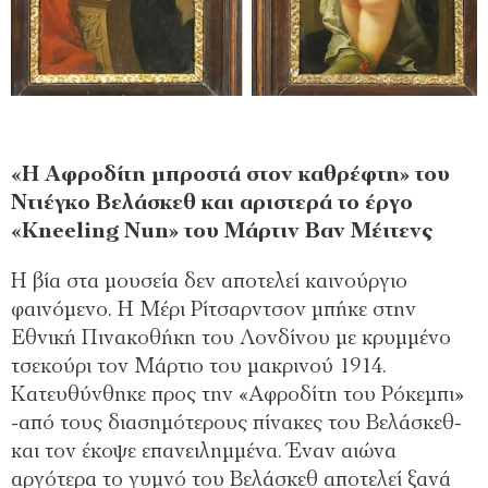
«Η Αφροδίτη μπροστά στον καθρέφτη» του
Ντιέγκο Βελάσκεθ και αριστερά το έργο
«Kneeling Nun» του Μάρτιν Βαν Μέιτενς
Η βία στα μουσεία δεν αποτελεί καινούργιο
φαινόμενο. Η Μέρι Ρίτσαρντσον μπήκε στην
Εθνική Πινακοθήκη του Λονδίνου με κρυμμένο
τσεκούρι τον Μάρτιο του μακρινού 1914.
Κατευθύνθηκε προς την «Αφροδίτη του Ρόκεμπι»
-από τους διασημότερους πίνακες του Βελάσκεθ-
και τον έκοψε επανειλημμένα. Έναν αιώνα
αργότερα το γυμνό του Βελάσκεθ αποτελεί ξανά