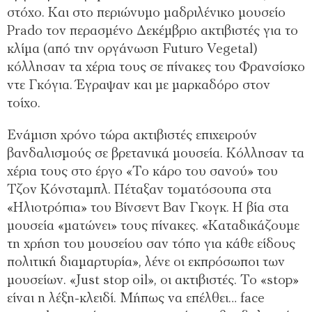
στόχο. Και στο περιώνυμο μαδριλένικο μουσείο
Prado τον περασμένο Δεκέμβριο ακτιβιστές για το
κλίμα (από την οργάνωση Futuro Vegetal)
κόλλησαν τα χέρια τους σε πίνακες του Φρανσίσκο
ντε Γκόγια. Έγραψαν και με μαρκαδόρο στον
τοίχο.
Ενάμιση χρόνο τώρα ακτιβιστές επιχειρούν
βανδαλισμούς σε βρετανικά μουσεία. Κόλλησαν τα
χέρια τους στο έργο «Το κάρο του σανού» του
Τζον Κόνσταμπλ. Πέταξαν τοματόσουπα στα
«Ηλιοτρόπια» του Βίνσεντ Βαν Γκογκ. Η βία στα
μουσεία «ματώνει» τους πίνακες. «Καταδικάζουμε
τη χρήση του μουσείου σαν τόπο για κάθε είδους
πολιτική διαμαρτυρία», λένε οι εκπρόσωποι των
μουσείων. «Just stop oil», οι ακτιβιστές. Το «stop»
είναι η λέξη-κλειδί. Μήπως να επέλθει… face