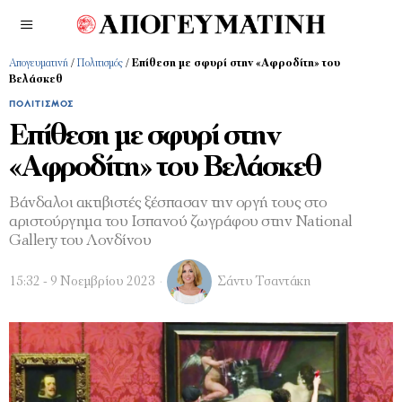
Απογευματινή
/
Πολιτισμός
/
Επίθεση με σφυρί στην «Αφροδίτη» του
Βελάσκεθ
ΠΟΛΙΤΙΣΜΌΣ
Επίθεση με σφυρί στην
«Αφροδίτη» του Βελάσκεθ
Βάνδαλοι ακτιβιστές ξέσπασαν την οργή τους στο
αριστούργημα του Ισπανού ζωγράφου στην National
Gallery του Λονδίνου
15:32 - 9 Νοεμβρίου 2023
Σάντυ Τσαντάκη