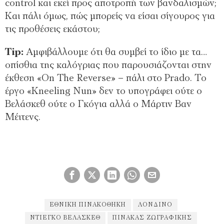
control και εκεί προς αποτροπή των βανδαλισμών;
Και πάλι όμως, πώς μπορείς να είσαι σίγουρος για
τις προθέσεις εκάστου;
Tip
:
Αμφιβάλλουμε ότι θα συμβεί το ίδιο με τα…
οπίσθια της καλόγριας που παρουσιάζονται στην
έκθεση «Οn The Reverse» – πάλι στο Prado. Το
έργο «Kneeling Nun» δεν το υπογράφει ούτε ο
Βελάσκεθ ούτε ο Γκόγια αλλά ο Μάρτιν Βαν
Μέιτενς.
ΕΘΝΙΚΉ ΠΙΝΑΚΟΘΉΚΗ
ΛΟΝΔΊΝΟ
ΝΤΙΈΓΚΟ ΒΕΛΆΣΚΕΘ
ΠΙΝΑΚΑΣ ΖΩΓΡΑΦΙΚΉΣ