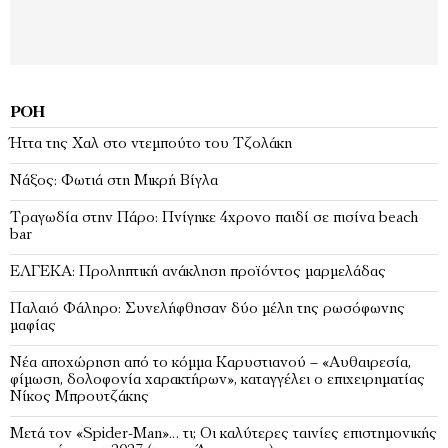
ΡΟΉ
Ήττα της Χαλ στο ντεμπούτο του Τζολάκη
Νάξος: Φωτιά στη Μικρή Βίγλα
Tραγωδία στην Πάρο: Πνίγηκε 4χρονο παιδί σε πισίνα beach
bar
ΕΛΓΕΚΑ: Προληπτική ανάκληση προϊόντος μαρμελάδας
Παλαιό Φάληρο: Συνελήφθησαν δύο μέλη της ρωσόφωνης
μαφίας
Νέα αποχώρηση από το κόμμα Καρυστιανού – «Αυθαιρεσία,
φίμωση, δολοφονία χαρακτήρων», καταγγέλει ο επιχειρηματίας
Νίκος Μπρουτζάκης
Μετά τον «Spider-Man»… τι; Oι καλύτερες ταινίες επιστημονικής