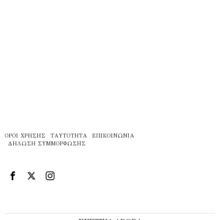
ΌΡΟΙ ΧΡΉΣΗΣ
ΤΑΥΤΌΤΗΤΑ
ΕΠΙΚΟΙΝΩΝΊΑ
ΔΉΛΩΣΗ ΣΥΜΜΌΡΦΩΣΗΣ