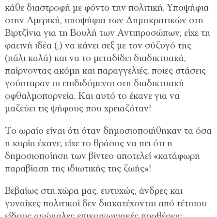
κάθε διαστροφή με φόντο την πολιτική. Υποψήφια
στην Αμερική, υποψήφια των Δημοκρατικών στη
Βιρτζίνια για τη Βουλή των Αντιπροσώπων, είχε τη
φαεινή ιδέα (;) να κάνει σεξ με τον σύζυγό της
(πάλι καλά) και να το μεταδίδει διαδικτυακά,
παίρνοντας ακόμη και παραγγελιές, ποιες στάσεις
γούσταραν οι επιδιδόμενοι στη διαδικτυακή
οφθαλμοπορνεία. Και αυτό το έκανε για να
μαζεύει τις ψήφους που χρειαζόταν!
Το ωραίο είναι ότι όταν δημοσιοποιήθηκαν τα όσα
η κυρία έκανε, είχε το θράσος να πει ότι η
δημοσιοποίηση των βίντεο αποτελεί «κατάφωρη
παραβίαση της ιδιωτικής της ζωής»!
Βεβαίως στη χώρα μας, ευτυχώς, άνδρες και
γυναίκες πολιτικοί δεν διακατέχονται από τέτοιου
είδους ανώμαλες επικοινωνιακές προθέσεις.