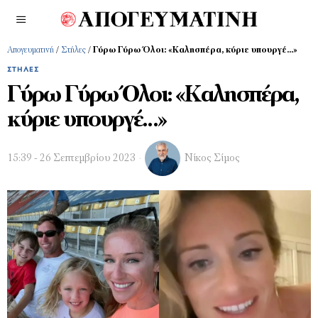
Απογευματινή
/
Στήλες
/
Γύρω Γύρω Όλοι: «Καλησπέρα, κύριε υπουργέ…»
ΣΤΉΛΕΣ
Γύρω Γύρω Όλοι: «Καλησπέρα,
κύριε υπουργέ…»
15:39 - 26 Σεπτεμβρίου 2023
Νίκος Σίμος