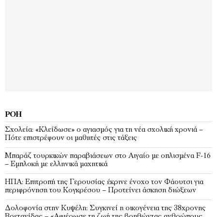
ΡΟΉ
Σχολεία: «Κλείδωσε» ο αγιασμός για τη νέα σχολική χρονιά –
Πότε επιστρέφουν οι μαθητές στις τάξεις
Μπαράζ τουρκικών παραβιάσεων στο Αιγαίο με οπλισμένα F-16
– Εμπλοκή με ελληνικά μαχητικά
ΗΠΑ: Επιτροπή της Γερουσίας έκρινε ένοχο τον Φάουτσι για
περιφρόνηση του Κογκρέσου – Προτείνει άσκηση διώξεων
Δολοφονία στην Κυψέλη: Συγκινεί η οικογένεια της 38χρονης
Βρετανίδας – «Αφιέρωσε τη ζωή της βοηθώντας ανθρώπους