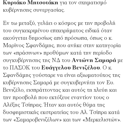
Κυριάκο Μητσοτάκη
για τον σχηματισμό
κυβέρνησης συνεργασίας.
Εν τω μεταξύ, γελάει ο κόσμος με την προβολή
του συγκεκριμένου επιχειρήματος ειδικά όταν
ακούγεται δημοσίως από πρόσωπα, όπως ο κ.
Μαρίνος Σφανδάμης, που ανήκε στην κατηγορία
των «πράσινων» προθύμων κατά την περίοδο
συγκυβέρνησης της ΝΔ του
Αντώνη Σαμαρά
με
το ΠΑΣΟΚ του
Ευάγγελου Βενιζέλου
. Ο κ.
Σφανδάμης γούσταρε να είναι αξιωματούχος της
κυβέρνησης Σαμαρά με συγκυβερνήτη τον Ευ.
Βενιζέλο, εισπράττοντας και αυτός τη χλεύη και
την προσβολή που εκτόξευε εναντίον τους ο
Αλέξης Τσίπρας. Ήταν και αυτός θύμα της
δυσφημιστικής εκστρατείας του Αλ. Τσίπρα κατά
των «Σαμαροβενιζέλων» και των «Μερκελιστών».