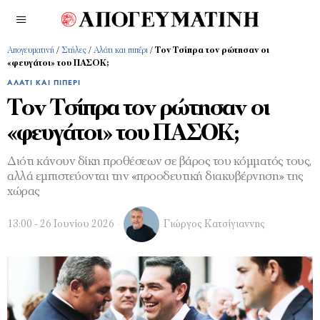
Απογευματινή
/
Στήλες
/
Αλάτι και πιπέρι
/
Τον Τσίπρα τον ρώτησαν οι
«φευγάτοι» του ΠΑΣΟΚ;
ΑΛΆΤΙ ΚΑΙ ΠΙΠΈΡΙ
Τον Τσίπρα τον ρώτησαν οι
«φευγάτοι» του ΠΑΣΟΚ;
Διότι κάνουν δίκη προθέσεων σε βάρος του κόμματός τους,
αλλά εμπιστεύονται την «προοδευτική διακυβέρνηση» της
χώρας
13:00 - 26 Ιουνίου 2026
Γιώργος Κατσίγιαννης