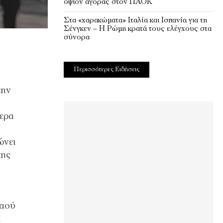
οψιόν αγοράς στον ΠΑΟΚ
Στα «χαρακώματα» Ιταλία και Ισπανία για τη
Σένγκεν – Η Ρώμη κρατά τους ελέγχους στα
σύνορα
Περισσότερες Ειδήσεις
την
τερα
ώνει
της
λαού
ι