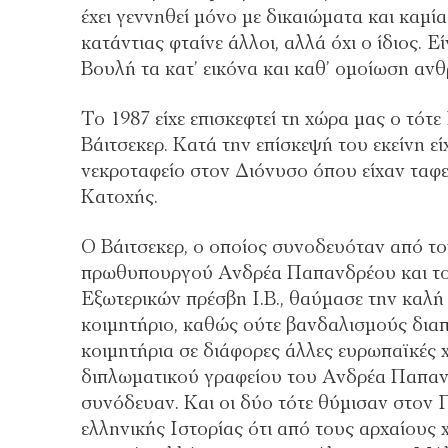
έχει γεννηθεί μόνο με δικαιώματα και καμία
κατάντιας φταίνε άλλοι, αλλά όχι ο ίδιος. 
Βουλή τα κατ’ εικόνα και καθ’ ομοίωση αν
Το 1987 είχε επισκεφτεί τη χώρα μας ο τότ
Βάιτσεκερ. Κατά την επίσκεψή του εκείνη εί
νεκροταφείο στον Διόνυσο όπου είχαν ταφε
Κατοχής.
Ο Βάιτσεκερ, ο οποίος συνοδευόταν από το
πρωθυπουργού Ανδρέα Παπανδρέου και τον
Εξωτερικών πρέσβη Ι.Β., θαύμασε την καλή
κοιμητήριο, καθώς ούτε βανδαλισμούς διαπ
κοιμητήρια σε διάφορες άλλες ευρωπαϊκές 
διπλωματικού γραφείου του Ανδρέα Παπανδ
συνόδευαν. Και οι δύο τότε θύμισαν στον 
ελληνικής Ιστορίας ότι από τους αρχαίους 