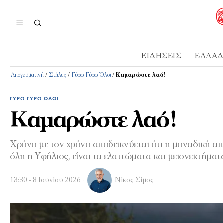
ΕΙΔΉΣΕΙΣ
ΕΛΛΆ
Απογευματινή
/
Στήλες
/
Γύρω Γύρω Όλοι
/
Καμαρώστε λαό!
ΓΎΡΩ ΓΎΡΩ ΌΛΟΙ
Καμαρώστε λαό!
Χρόνο με τον χρόνο αποδεικνύεται ότι η μοναδική απ
όλη η Υφήλιος, είναι τα ελαττώματα και μειονεκτήματ
13:30 - 8 Ιουνίου 2026
Νίκος Σίμος