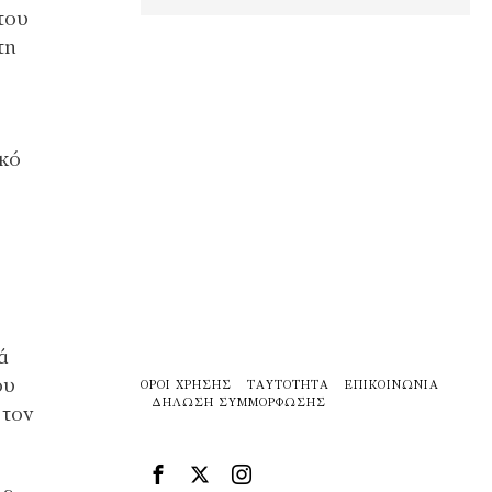
του
τη
ικό
ά
ου
ΌΡΟΙ ΧΡΉΣΗΣ
ΤΑΥΤΌΤΗΤΑ
ΕΠΙΚΟΙΝΩΝΊΑ
ΔΉΛΩΣΗ ΣΥΜΜΌΡΦΩΣΗΣ
 τον