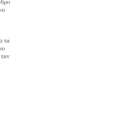
εδρο
ου
ς
ι τα
ου
 την