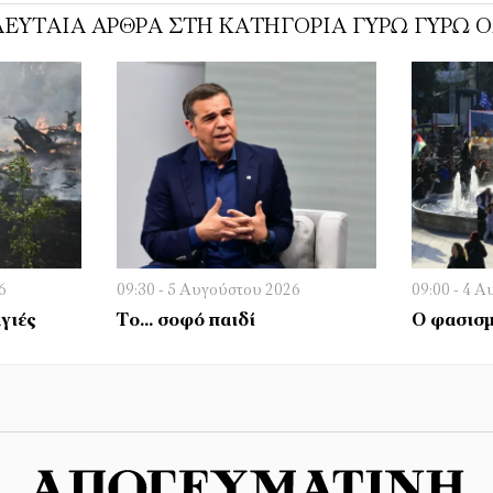
ΕΥΤΑΊΑ ΆΡΘΡΑ ΣΤΗ ΚΑΤΗΓΟΡΊΑ ΓΎΡΩ ΓΎΡΩ 
6
09:30 - 5 Αυγούστου 2026
09:00 - 4 
γιές
Το… σοφό παιδί
Ο φασισμ