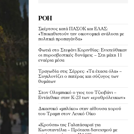
ΡΟΉ
Σκέρτσος κατά ΠΑΣΟΚ και ΕΛΑΣ:
«Υποκαθιστούν την οικονομική ανάλυση με
πολιτική προπαγάνδα»
Φωτιά στο Στεφάνι Κορινθίας: Ενισχύθηκαν
οι πυροσβεστικές δυνάμεις – Στη μάχη 11
εναέρια μέσα
Τραγωδία στις Σέρρες: «Τα έχασα όλα» –
Συγκλονίζει ο πατέρας και σύζυγος των
θυμάτων
Στον Ολυμπιακό ο γιος του Τζιοβάνι –
Εντάχθηκε στην Κ-23 των «ερυθρόλευκων»
Δικαστικό «μπλόκο» στην αίθουσα χορού
του Τραμπ στον Λευκό Οίκο
«Κρούση» της Γαλατάσαραϊ για
Κωνσταντέλια – Πρόταση δανεισμού με