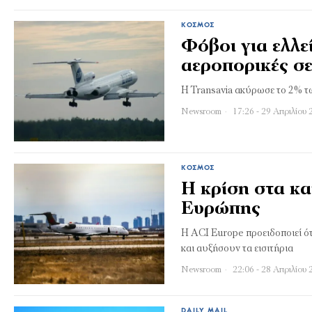
ΚΌΣΜΟΣ
Φόβοι για ελλε
αεροπορικές σ
Η Transavia ακύρωσε το 2% τω
Newsroom
17:26 - 29 Απριλίου 
ΚΌΣΜΟΣ
Η κρίση στα κα
Ευρώπης
Η ACI Europe προειδοποιεί ότ
και αυξήσουν τα εισιτήρια
Newsroom
22:06 - 28 Απριλίου 
DAILY MAIL