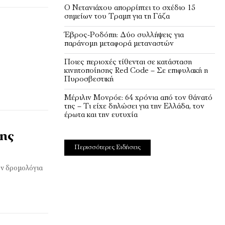
Ο Νετανιάχου απορρίπτει το σχέδιο 15
σημείων του Τραμπ για τη Γάζα
Έβρος-Ροδόπη: Δύο συλλήψεις για
παράνομη μεταφορά μεταναστών
Ποιες περιοχές τίθενται σε κατάσταση
κινητοποίησης Red Code – Σε επιφυλακή η
Πυροσβεστική
Μέριλιν Μονρόε: 64 χρόνια από τον θάνατό
της – Τι είχε δηλώσει για την Ελλάδα, τον
έρωτα και την ευτυχία
της
Περισσότερες Ειδήσεις
υν δρομολόγια