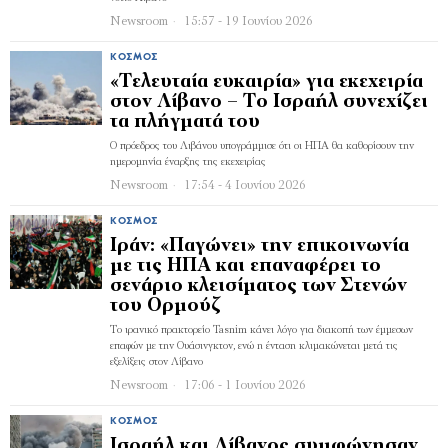
Newsroom
15:57 - 19 Ιουνίου 2026
ΚΌΣΜΟΣ
«Τελευταία ευκαιρία» για εκεχειρία
στον Λίβανο – Το Ισραήλ συνεχίζει
τα πλήγματά του
Ο πρόεδρος του Λιβάνου υπογράμμισε ότι οι ΗΠΑ θα καθορίσουν την
ημερομηνία έναρξης της εκεχειρίας
Newsroom
17:54 - 4 Ιουνίου 2026
ΚΌΣΜΟΣ
Ιράν: «Παγώνει» την επικοινωνία
με τις ΗΠΑ και επαναφέρει το
σενάριο κλεισίματος των Στενών
του Ορμούζ
Το ιρανικό πρακτορείο Tasnim κάνει λόγο για διακοπή των έμμεσων
επαφών με την Ουάσινγκτον, ενώ η ένταση κλιμακώνεται μετά τις
εξελίξεις στον Λίβανο
Newsroom
17:06 - 1 Ιουνίου 2026
ΚΌΣΜΟΣ
Ισραήλ και Λίβανος συμφώνησαν