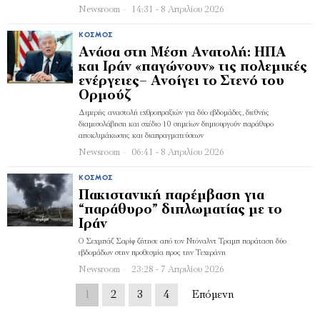
Newsroom
14:31 - 8 Απριλίου 2026
ΚΌΣΜΟΣ
Ανάσα στη Μέση Ανατολή: ΗΠΑ
και Ιράν «παγώνουν» τις πολεμικές
ενέργειες– Ανοίγει το Στενό του
Ορμούζ
Διμερής αναστολή εχθροπραξιών για δύο εβδομάδες, διεθνής
διαμεσολάβηση και σχέδιο 10 σημείων δημιουργούν παράθυρο
αποκλιμάκωσης και διαπραγματεύσεων
Newsroom
06:41 - 8 Απριλίου 2026
ΚΌΣΜΟΣ
Πακιστανική παρέμβαση για
“παράθυρο” διπλωματίας με το
Ιράν
Ο Σεχμπάζ Σαρίφ ζήτησε από τον Ντόναλντ Τραμπ παράταση δύο
εβδομάδων στην προθεσμία προς την Τεχεράνη
Newsroom
23:28 - 7 Απριλίου 2026
1
2
3
4
Επόμενη