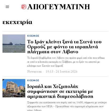
εκεχειρία
ΚΌΣΜΟΣ
Το Ιράν κλείνει ξανά τα Στενά του
Ορμούζ με φόντο τα ισραηλινά
πλήγματα στον Λίβανο
Το Ισραήλ βομβάρδισε τον Λίβανο για πρώτη φορά από τότε που τέθηκε
σε ισχύ η τελευταία εκεχειρία το Σάββατο, με το Ιράν να απαντά με
κλείσιμο των Στενών του Ορμούζ
Newsroom
19:13 - 24 Ιουνίου 2026
ΚΌΣΜΟΣ
Ισραήλ και Χεζμπολάχ
συμφώνησαν σε εκεχειρία με
αμερικανική διαμεσολάβηση
Συμφωνία για κατάπαυση του πυρός από τις 16:00, σύμφωνα με ανώτερο
αξιωματούχο των ΗΠΑ – Προηγήθηκε νέα αιματηρή κλιμάκωση στον
νότιο Λίβανο