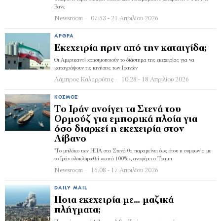
Βανς
Newsroom
07:53 - 21 Απριλίου 2026
ΆΡΘΡΑ
Εκεχειρία πριν από την καταιγίδα;
Οι Αμερικανοί χρησιμοποιούν το διάστημα της εκεχειρίας για να
καταγράψουν τις κινήσεις των Ιρανών
Λάμπρος Καλαρρύτης
10:28 - 18 Απριλίου 2026
ΚΌΣΜΟΣ
Το Ιράν ανοίγει τα Στενά του
Ορμούζ για εμπορικά πλοία για
όσο διαρκεί η εκεχειρία στον
Λίβανο
"Tο μπλόκο των ΗΠΑ στα Στενά θα παραμείνει έως ότου η συμφωνία με
το Ιράν ολοκληρωθεί «κατά 100%», αναφέρει ο Τραμπ
Newsroom
16:08 - 17 Απριλίου 2026
DAILY MAIL
Ποια εκεχειρία µε… µαζικά
πλήγµατα;