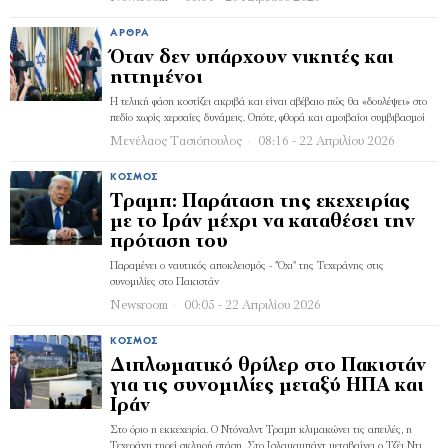
ΆΡΘΡΑ
Όταν δεν υπάρχουν νικητές και
ηττημένοι
Η τελική φάση κοστίζει ακριβά και είναι αβέβαιο πώς θα «δουλέψει» στο
πεδίο χωρίς χερσαίες δυνάμεις. Οπότε, φθορά και αμοιβαίοι συμβιβασμοί
Μενέλαος Τασιόπουλος
08:16 - 22 Απριλίου 2026
ΚΌΣΜΟΣ
Τραμπ: Παράταση της εκεχειρίας
με το Ιράν μέχρι να καταθέσει την
πρόταση του
Παραμένει ο ναυτικός αποκλεισμός - "Όχι" της Τεχεράνης στις
συνομιλίες στο Πακιστάν
Newsroom
00:05 - 22 Απριλίου 2026
ΚΌΣΜΟΣ
Διπλωματικό θρίλερ στο Πακιστάν
για τις συνομιλίες μεταξύ ΗΠΑ και
Ιράν
Στο όριο η εκκεχειρία. Ο Ντόναλντ Τραμπ κλιμακώνει τις απειλές, η
Τεχεράνη τηρεί σκληρή στάση. Στο Ισλαμαμπάντ μεταβαίνει ο Τζέι Ντι