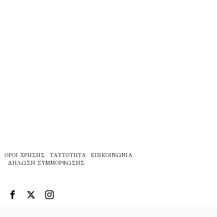
ΌΡΟΙ ΧΡΉΣΗΣ
ΤΑΥΤΌΤΗΤΑ
ΕΠΙΚΟΙΝΩΝΊΑ
ΔΉΛΩΣΗ ΣΥΜΜΌΡΦΩΣΗΣ