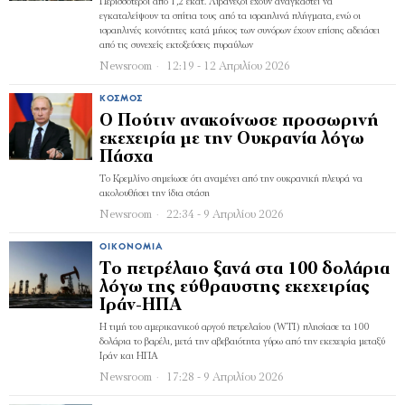
Περισσότεροι από 1,2 εκατ. Λιβανέζοι έχουν αναγκαστεί να
εγκαταλείψουν τα σπίτια τους από τα ισραηλινά πλήγµατα, ενώ οι
ισραηλινές κοινότητες κατά µήκος των συνόρων έχουν επίσης αδειάσει
από τις συνεχείς εκτοξεύσεις πυραύλων
Newsroom
12:19 - 12 Απριλίου 2026
ΚΌΣΜΟΣ
Ο Πούτιν ανακοίνωσε προσωρινή
εκεχειρία με την Ουκρανία λόγω
Πάσχα
Το Κρεμλίνο σημείωσε ότι αναμένει από την ουκρανική πλευρά να
ακολουθήσει την ίδια στάση
Newsroom
22:34 - 9 Απριλίου 2026
ΟΙΚΟΝΟΜΊΑ
Το πετρέλαιο ξανά στα 100 δολάρια
λόγω της εύθραυστης εκεχειρίας
Ιράν-ΗΠΑ
Η τιμή του αμερικανικού αργού πετρελαίου (WTI) πλησίασε τα 100
δολάρια το βαρέλι, μετά την αβεβαιότητα γύρω από την εκεχειρία μεταξύ
Ιράν και ΗΠΑ
Newsroom
17:28 - 9 Απριλίου 2026