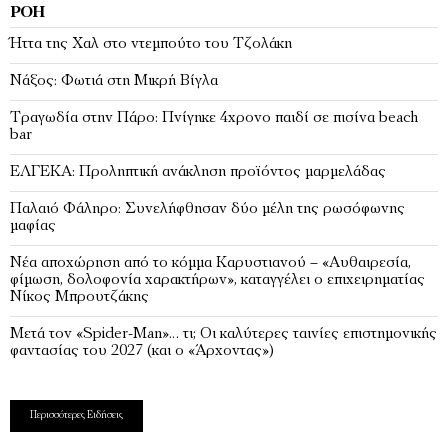
ΡΟΉ
Ήττα της Χαλ στο ντεμπούτο του Τζολάκη
Νάξος: Φωτιά στη Μικρή Βίγλα
Tραγωδία στην Πάρο: Πνίγηκε 4χρονο παιδί σε πισίνα beach
bar
ΕΛΓΕΚΑ: Προληπτική ανάκληση προϊόντος μαρμελάδας
Παλαιό Φάληρο: Συνελήφθησαν δύο μέλη της ρωσόφωνης
μαφίας
Νέα αποχώρηση από το κόμμα Καρυστιανού – «Αυθαιρεσία,
φίμωση, δολοφονία χαρακτήρων», καταγγέλει ο επιχειρηματίας
Νίκος Μπρουτζάκης
Μετά τον «Spider-Man»… τι; Oι καλύτερες ταινίες επιστημονικής
φαντασίας του 2027 (και ο «Άρχοντας»)
Περισσότερες Ειδήσεις