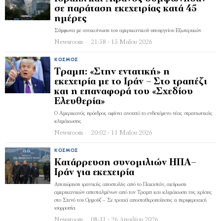
σε παράταση εκεχειρίας κατά 45
ημέρες
Σύμφωνα με ανακοίνωση του αμερικανικού υπουργείου Εξωτερικών
Newsroom
21:58 - 15 Μαΐου 2026
ΚΌΣΜΟΣ
Τραμπ: «Στην εντατική» η
εκεχειρία με το Ιράν – Στο τραπέζι
και η επαναφορά του «Σχεδίου
Ελευθερία»
Ο Αμερικανός πρόεδρος αφήνει ανοιχτό το ενδεχόμενο νέας στρατιωτικής
κλιμάκωσης
Newsroom
20:02 - 11 Μαΐου 2026
ΚΌΣΜΟΣ
Κατάρρευση συνομιλιών ΗΠΑ–
Ιράν για εκεχειρία
Αποχώρηση ιρανικής αποστολής από το Πακιστάν, ακύρωση
αμερικανικών απεσταλμένων από τον Τραμπ και κλιμάκωση της κρίσης
στο Στενό του Ορμούζ – Σε τροχιά αποσταθεροποίησης η περιφερειακή
ισορροπία
Newsroom
08:31 - 26 Απριλίου 2026