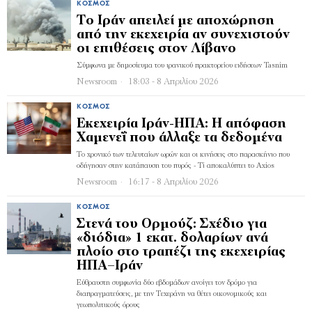
ΚΌΣΜΟΣ
Το Ιράν απειλεί με αποχώρηση
από την εκεχειρία αν συνεχιστούν
οι επιθέσεις στον Λίβανο
Σύμφωνα με δημοσίευμα του ιρανικού πρακτορείου ειδήσεων Tasnim
Newsroom
18:03 - 8 Απριλίου 2026
ΚΌΣΜΟΣ
Εκεχειρία Ιράν-ΗΠΑ: Η απόφαση
Χαμενεΐ που άλλαξε τα δεδομένα
Το χρονικό των τελευταίων ωρών και οι κινήσεις στο παρασκήνιο που
οδήγησαν στην κατάπαυση του πυρός - Τί αποκαλύπτει το Axios
Newsroom
16:17 - 8 Απριλίου 2026
ΚΌΣΜΟΣ
Στενά του Ορμούζ: Σχέδιο για
«διόδια» 1 εκατ. δολαρίων ανά
πλοίο στο τραπέζι της εκεχειρίας
ΗΠΑ–Ιράν
Εύθραυστη συμφωνία δύο εβδομάδων ανοίγει τον δρόμο για
διαπραγματεύσεις, με την Τεχεράνη να θέτει οικονομικούς και
γεωπολιτικούς όρους