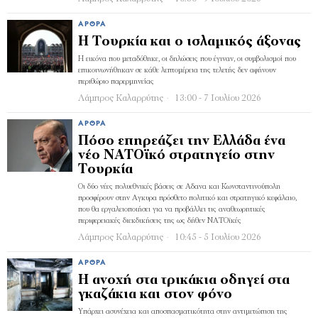
ΆΡΘΡΑ
Η Τουρκία και ο ισλαμικός άξονας
Η εικόνα που μεταδόθηκε, οι δηλώσεις που έγιναν, οι συμβολισμοί που
επικοινωνήθηκαν σε κάθε λεπτομέρεια της τελετής δεν αφήνουν
περιθώριο παρερμηνείας
Λάμπρος Καλαρρύτης
13:00 - 7 Ιουλίου 2026
ΆΡΘΡΑ
Πόσο επηρεάζει την Ελλάδα ένα
νέο ΝΑΤΟϊκό στρατηγείο στην
Τουρκία
Οι δύο νέες πολυεθνικές βάσεις σε Αδανα και Κωνσταντινούπολη
προσφέρουν στην Αγκυρα πρόσθετο πολιτικό και στρατηγικό κεφάλαιο,
που θα εργαλειοποιήσει για να προβάλλει τις αναθεωρητικές
περιφερειακές διεκδικήσεις της ως δήθεν ΝΑΤΟϊκές
Λάμπρος Καλαρρύτης
10:45 - 5 Ιουλίου 2026
ΆΡΘΡΑ
Η ανοχή στα τρικάκια οδηγεί στα
γκαζάκια και στον φόνο
Υπάρχει ασυνέχεια και αποσπασματικότητα στην αντιμετώπιση της