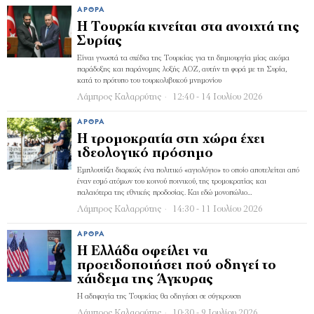
ΆΡΘΡΑ
Η Τουρκία κινείται στα ανοιχτά της
Συρίας
Είναι γνωστά τα σχέδια της Τουρκίας για τη δημιουργία μίας ακόμα
παράδοξης και παράνομης λοξής ΑΟΖ, αυτήν τη φορά με τη Συρία,
κατά το πρότυπο του τουρκολιβυκού μνημονίου
Λάμπρος Καλαρρύτης
12:40 - 14 Ιουλίου 2026
ΆΡΘΡΑ
Η τρομοκρατία στη χώρα έχει
ιδεολογικό πρόσημο
Εμπλουτίζει διαρκώς ένα πολιτικό «αγιολόγιο» το οποίο αποτελείται από
έναν εσμό ατόμων του κοινού ποινικού, της τρομοκρατίας και
παλαιότερα της εθνικής προδοσίας. Και εδώ μονοπώλιο…
Λάμπρος Καλαρρύτης
14:30 - 11 Ιουλίου 2026
ΆΡΘΡΑ
Η Ελλάδα οφείλει να
προειδοποιήσει πού οδηγεί το
χάιδεμα της Άγκυρας
Η αδηφαγία της Τουρκίας θα οδηγήσει σε σύγκρουση
Λάμπρος Καλαρρύτης
10:30 - 9 Ιουλίου 2026