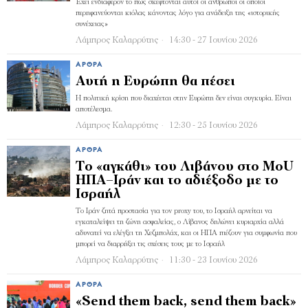
Έχει ενδιαφέρον το πώς σκέφτονται αυτοί οι άνθρωποι οι οποίοι
περηφανεύονται κιόλας κάνοντας λόγο για ανάδειξη της «ιστορικής
συνέχειας»
Λάμπρος Καλαρρύτης
14:30 - 27 Ιουνίου 2026
ΆΡΘΡΑ
Αυτή η Ευρώπη θα πέσει
Η πολιτική κρίση που διαχέεται στην Ευρώπη δεν είναι συγκυρία. Είναι
αποτέλεσμα.
Λάμπρος Καλαρρύτης
12:30 - 25 Ιουνίου 2026
ΆΡΘΡΑ
Το «αγκάθι» του Λιβάνου στο MoU
ΗΠΑ–Ιράν και το αδιέξοδο με το
Ισραήλ
Το Ιράν ζητά προστασία για τον proxy του, το Ισραήλ αρνείται να
εγκαταλείψει τη ζώνη ασφαλείας, ο Λίβανος δηλώνει κυριαρχία αλλά
αδυνατεί να ελέγξει τη Χεζμπολάχ, και οι ΗΠΑ πιέζουν για συμφωνία που
μπορεί να διαρρήξει τις σχέσεις τους με το Ισραήλ
Λάμπρος Καλαρρύτης
11:30 - 23 Ιουνίου 2026
ΆΡΘΡΑ
«Send them back, send them back»