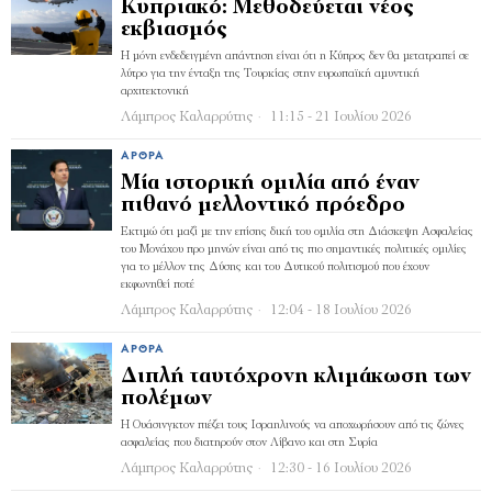
Κυπριακό: Μεθοδεύεται νέος
εκβιασμός
Η μόνη ενδεδειγμένη απάντηση είναι ότι η Κύπρος δεν θα μετατραπεί σε
λύτρο για την ένταξη της Τουρκίας στην ευρωπαϊκή αμυντική
αρχιτεκτονική
Λάμπρος Καλαρρύτης
11:15 - 21 Ιουλίου 2026
ΆΡΘΡΑ
Μία ιστορική ομιλία από έναν
πιθανό μελλοντικό πρόεδρο
Εκτιμώ ότι μαζί με την επίσης δική του ομιλία στη Διάσκεψη Ασφαλείας
του Μονάχου προ μηνών είναι από τις πιο σημαντικές πολιτικές ομιλίες
για το μέλλον της Δύσης και του Δυτικού πολιτισμού που έχουν
εκφωνηθεί ποτέ
Λάμπρος Καλαρρύτης
12:04 - 18 Ιουλίου 2026
ΆΡΘΡΑ
Διπλή ταυτόχρονη κλιμάκωση των
πολέμων
Η Ουάσινγκτον πιέζει τους Ισραηλινούς να αποχωρήσουν από τις ζώνες
ασφαλείας που διατηρούν στον Λίβανο και στη Συρία
Λάμπρος Καλαρρύτης
12:30 - 16 Ιουλίου 2026