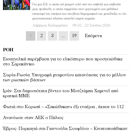
Για µια Ε.Ε. η οποία επί µακρόν τελεί υπό την επιβολή και επιβουλή
µιας ψευδοελίτ, η οποία συµµετέχει στον οργανωµένο και µεθοδικό
εποικισµό της ηπείρου και στη βίαιη δηµογραφική της µετάλλαξη, το νέο
µεταναστευτικό πλαίσιο αποτελεί σηµείο καµπής
Λάμπρος Καλαρρύτης
09:32 - 22 Ιουνίου 2026
1
2
3
…
19
Επόμενη
ΡΟΉ
Εισαγγελική παρέμβαση για το ελικόπτερο που προσγειώθηκε
στο Σαρακήνικο
Συρία-Ρωσία: Υπογραφή μνημονίου κατανόησης για το μέλλον
των ρωσικών βάσεων
Ιράν: Στη δημοσιότητα βίντεο του Μοτζτάμπα Χαμενεΐ από
κρατικά ΜΜΕ
Φωτιά στο Κορωπί – «Σηκώθηκαν» έξι εναέρια , ήχησε το 112
Ανανέωσε στην ΑΕΚ ο Πήλιος
Έβρος: Πυρκαγιά στη Γιαννούλη Σουφλίου – Κινητοποιήθηκαν