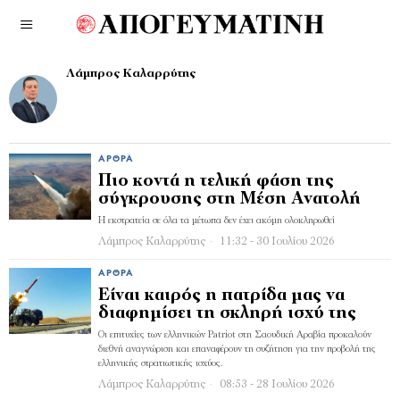
Λάμπρος Καλαρρύτης
ΆΡΘΡΑ
Πιο κοντά η τελική φάση της
σύγκρουσης στη Μέση Ανατολή
Η εκστρατεία σε όλα τα μέτωπα δεν έχει ακόμη ολοκληρωθεί
Λάμπρος Καλαρρύτης
11:32 - 30 Ιουλίου 2026
ΆΡΘΡΑ
Είναι καιρός η πατρίδα μας να
διαφημίσει τη σκληρή ισχύ της
Οι επιτυχίες των ελληνικών Patriot στη Σαουδική Αραβία προκαλούν
διεθνή αναγνώριση και επαναφέρουν τη συζήτηση για την προβολή της
ελληνικής στρατιωτικής ισχύος.
Λάμπρος Καλαρρύτης
08:53 - 28 Ιουλίου 2026