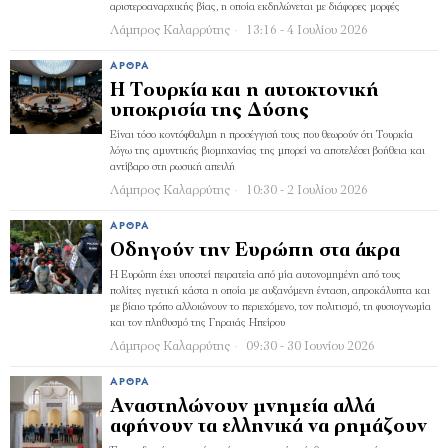
αριστεροαναρχικής βίας, η οποία εκδηλώνεται με διάφορες μορφές
Λάμπρος Καλαρρύτης
13:16 - 4 Ιουλίου 2026
ΆΡΘΡΑ
Η Τουρκία και η αυτοκτονική
υποκρισία της Δύσης
Είναι τόσο κοντόφθαλμη η προσέγγισή τους που θεωρούν ότι Τουρκία
λόγω της αμυντικής βιομηχανίας της μπορεί να αποτελέσει βοήθεια και
αντίβαρο στη ρωσική απειλή
Λάμπρος Καλαρρύτης
10:30 - 2 Ιουλίου 2026
ΆΡΘΡΑ
Οδηγούν την Ευρώπη στα άκρα
Η Ευρώπη έχει υποστεί πειρατεία από μία αυτονομημένη από τους
πολίτες ηγετική κάστα η οποία με αυξανόμενη ένταση, απροκάλυπτα και
με βίαιο τρόπο αλλοιώνουν το περιεχόμενο, τον πολιτισμό, τη φυσιογνωμία
και τον πληθυσμό της Γηραιάς Ηπείρου
Λάμπρος Καλαρρύτης
09:30 - 30 Ιουνίου 2026
ΆΡΘΡΑ
Αναστηλώνουν μνημεία αλλά
αφήνουν τα ελληνικά να ρημάζουν