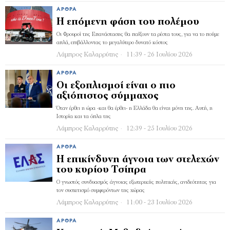
ΆΡΘΡΑ
Η επόμενη φάση του πολέμου
Οι Φρουροί της Επανάστασης θα παίξουν τα ρέστα τους, για να το πούµε
απλά, επιβάλλοντας το µεγαλύτερο δυνατό κόστος
Λάμπρος Καλαρρύτης
11:39 - 26 Ιουλίου 2026
ΆΡΘΡΑ
Οι εξοπλισμοί είναι ο πιο
αξιόπιστος σύμμαχος
Όταν έρθει η ώρα -και θα έρθει- η Ελλάδα θα είναι μόνη της. Αυτή, η
Ιστορία και τα όπλα της
Λάμπρος Καλαρρύτης
12:39 - 25 Ιουλίου 2026
ΆΡΘΡΑ
Η επικίνδυνη άγνοια των στελεχών
του κυρίου Τσίπρα
Ο γνωστός συνδυασμός άγνοιας εξωτερικής πολιτικής, ανιδεότητας για
τον συσχετισμό συμφερόντων της χώρας
Λάμπρος Καλαρρύτης
11:00 - 23 Ιουλίου 2026
ΆΡΘΡΑ