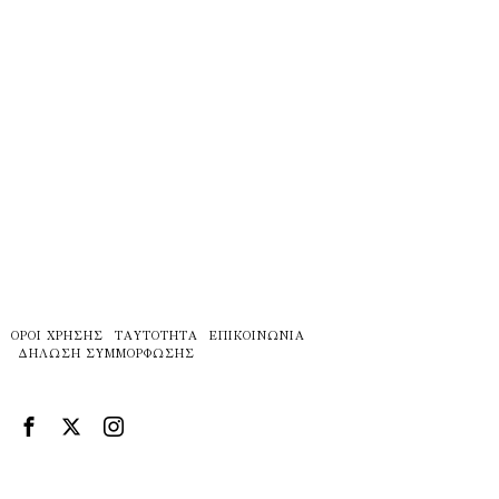
ΌΡΟΙ ΧΡΉΣΗΣ
ΤΑΥΤΌΤΗΤΑ
ΕΠΙΚΟΙΝΩΝΊΑ
ΔΉΛΩΣΗ ΣΥΜΜΌΡΦΩΣΗΣ