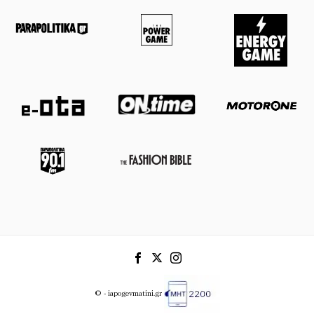
© - iapogevmatini.gr