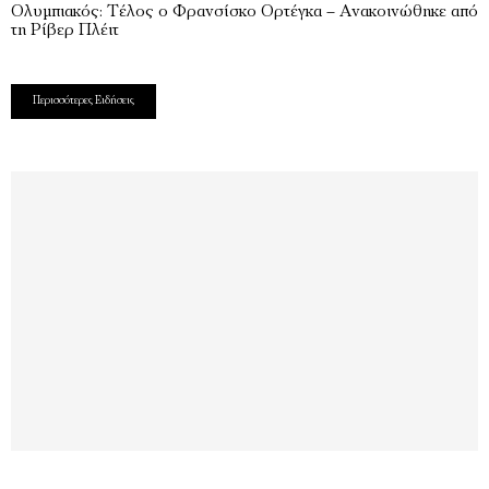
Ολυμπιακός: Τέλος ο Φρανσίσκο Ορτέγκα – Ανακοινώθηκε από
τη Ρίβερ Πλέιτ
Περισσότερες Ειδήσεις