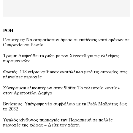
ΡΟΉ
Γκουτέρες: Να σταματήσουν άμεσα οι επιθέσεις κατά αμάχων σε
Ουκρανία και Ρωσία
Τραμπ: Διαψεύδει τη ρήξη με τον Χέγκσεθ για τις ελλείψεις
πυρομαχικών
Φωτιές: 118 κτίρια κρίθηκαν ακατάλληλα μετά τις αυτοψίες στις
πληγείσες περιοχές
Σύγκρουση ελικοπτέρων στην Ψάθα: Tο τελευταίο «αντίο»
στον Αριστοτέλη Δαμίγο
Βινίσιους: Υπέγραψε νέο συμβόλαιο με τη Ρεάλ Μαδρίτης έως
το 2032
Υψηλός κίνδυνος πυρκαγιάς την Παρασκευή σε πολλές
περιοχές της χώρας – Δείτε τον χάρτη