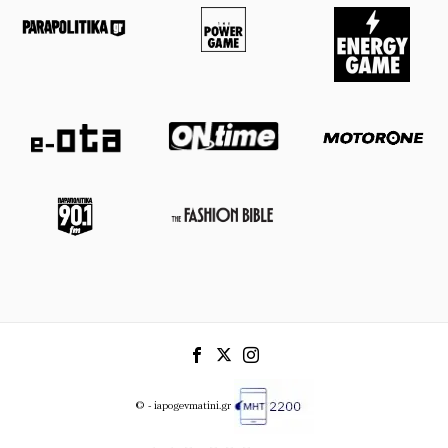
© - iapogevmatini.gr