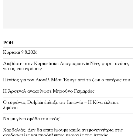
ΡΟΉ
Κυριακή 9.8.2026
Διαβάστε στην Κυριακάτικη Απογευματινή: Νέες φορο–ανάσες
για τις επιχειρήσεις
Πένθος για τον Λιονέλ Μέσι: Έφυγε από τη ζωή ο πατέρας του
Η Άρσεναλ ανακοίνωσε Μπρούνο Γκιμαράες
Ο τυφώνας Dolphin έπληξε την Ιαπωνία – H Κίνα έκλεισε
λιμάνια
Να μη γίνει ομάδα του ενός!
Χαρδαλιάς: Δεν θα επιτρέψουμε καμία ανεμογεννήτρια στις
αναδασωτέες και πυρόπληκτες περιοχές της Αττικής